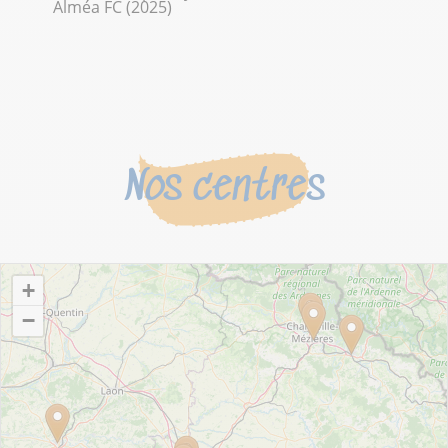
Alméa FC (2025)
Nos centres
+
−