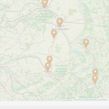
Leaflet
|
©
OpenStreetMap
contributors