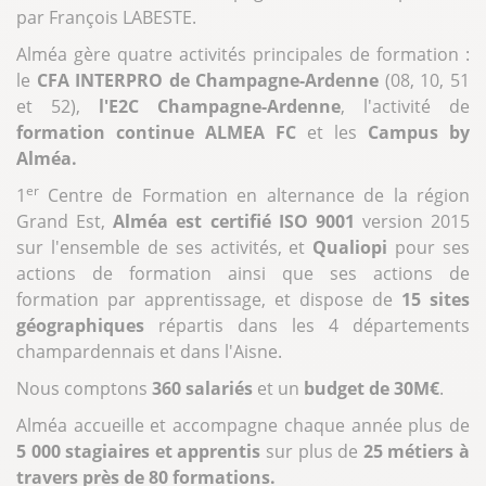
par François LABESTE.
Alméa gère quatre activités principales de formation :
le
CFA INTERPRO de Champagne-Ardenne
(08, 10, 51
et 52),
l'E2C Champagne-Ardenne
, l'activité de
formation continue ALMEA FC
et les
Campus by
Alméa.
er
1
Centre de Formation en alternance de la région
Grand Est,
Alméa est certifié ISO 9001
version 2015
sur l'ensemble de ses activités, et
Qualiopi
pour ses
actions de formation ainsi que ses actions de
formation par apprentissage, et dispose de
15 sites
géographiques
répartis dans les 4 départements
champardennais et dans l'Aisne.
Nous comptons
360 salariés
et un
budget de 30M€
.
Alméa accueille et accompagne chaque année plus de
5 000 stagiaires et apprentis
sur plus de
25 métiers à
travers près de 80 formations.