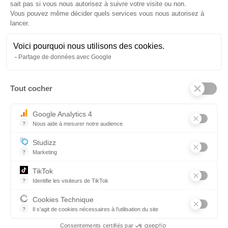
sait pas si vous nous autorisez à suivre votre visite ou non.
Vous pouvez même décider quels services vous nous autorisez à
lancer.
Voici pourquoi nous utilisons des cookies.
Partage de données avec Google
Tout cocher
Axeptio consent
Google Analytics 4
?
Nous aide à mesurer notre audience
Essentiel pour la gestion du site web, il permet de mesurer des indi
Studizz
?
Marketing
BTS MCO OU BAC PRO COMMERCE À CHAUMONT
TikTok
? VIENS ÉCHANGER AVEC NOS APPRENTIS
?
Identifie les visiteurs de TikTok
Permet de suivre les actions du visiteur sur le site web, et de voir
Cookies Technique
?
Il s'agit de cookies nécessaires à l'utilisation du site
les cookies sont techniques et ne stockent pas de données perso
Consentements certifiés par