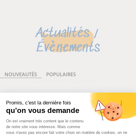
Actualités /
Évènements
AFFINEZ VOTRE RECHERCHE AVEC LES FILTRES
Populaire
NOUVEAUTÉS
POPULAIRES
Promis, c'est la dernière fois
qu'on vous demande
Plateforme de Gestion du Consentem
On est vraiment très content que le contenu
de notre site vous intéresse. Mais comme
vous n'avez pas encore fait votre choix en matière de cookies, on ne