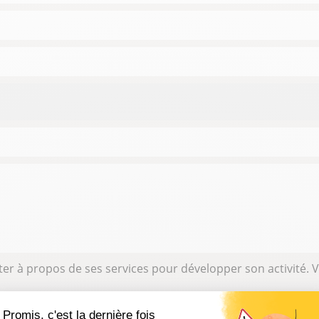
er à propos de ses services pour développer son activité.
us êtes une entreprise partenaire et vous souhaitez nous 
Promis, c'est la dernière fois