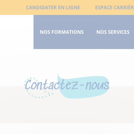
Aller
Liens
CANDIDATER EN LIGNE
ESPACE CARRIÈR
au
Menu
secondaires
contenu
principal
principal
NOS FORMATIONS
NOS SERVICES
court
Contactez-nous