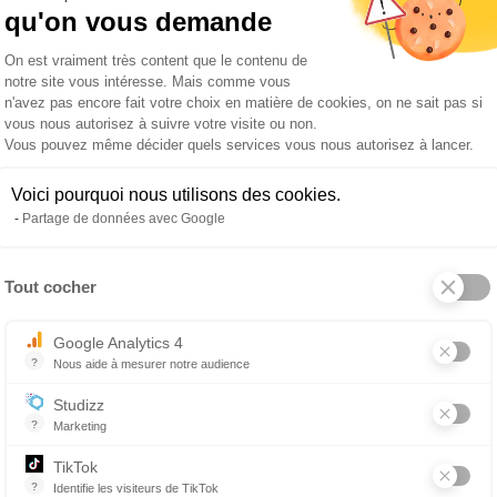
euillez
cliquer ici
qu'on vous demande
Plateforme de Gestion du Consentemen
On est vraiment très content que le contenu de
notre site vous intéresse. Mais comme vous
n'avez pas encore fait votre choix en matière de cookies, on ne sait pas si
vous nous autorisez à suivre votre visite ou non.
Vous pouvez même décider quels services vous nous autorisez à lancer.
Voici pourquoi nous utilisons des cookies.
Partage de données avec Google
ENVOYER
Tout cocher
Axeptio consent
Google Analytics 4
?
Nous aide à mesurer notre audience
Essentiel pour la gestion du site web, il permet de mesurer des indicat
Studizz
?
Marketing
TikTok
?
Identifie les visiteurs de TikTok