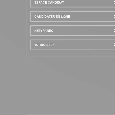
Menu
ESPACE CANDIDAT
Pied
CANDIDATER EN LIGNE
de
NETYPAREO
page
TURBO-SELF