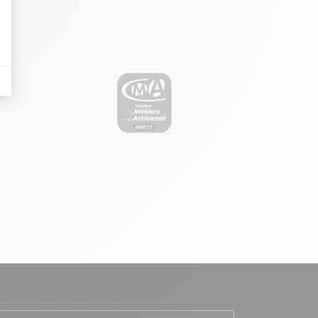
il y a des conversions.
lles