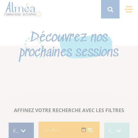
Aller
au
Search
Me
contenu
principal
Découvrez nos
prochaines sessions
AFFINEZ VOTRE RECHERCHE AVEC LES FILTRES