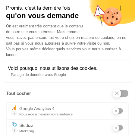
Promis, c'est la dernière fois
qu'on vous demande
Plateforme de Gestion du Consentem
On est vraiment très content que le contenu
de notre site vous intéresse. Mais comme
vous n'avez pas encore fait votre choix en matière de cookies, on ne
sait pas si vous nous autorisez à suivre votre visite ou non.
Vous pouvez même décider quels services vous nous autorisez à
lancer.
Précédent
Suivant
Voici pourquoi nous utilisons des cookies.
Partage de données avec Google
Tout cocher
Axeptio consent
Google Analytics 4
?
Nous aide à mesurer notre audience
Essentiel pour la gestion du site web, il permet de mesurer des indi
Menu
Studizz
ESPACE CANDIDAT
?
Marketing