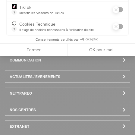
Pied
TikTok
ESPACE ENTREPRISE
?
Identifie les visiteurs de TikTok
de
Permet de suivre les actions du visiteur sur le site web, et de voir
Cookies Technique
NOS FORMATIONS
?
Il s'agit de cookies nécessaires à l'utilisation du site
page
les cookies sont techniques et ne stockent pas de données perso
Consentements certifiés par
CANDIDATER EN LIGNE
Fermer
OK pour moi
COMMUNICATION
ACTUALITÉS / ÉVÈNEMENTS
NETYPAREO
NOS CENTRES
EXTRANET