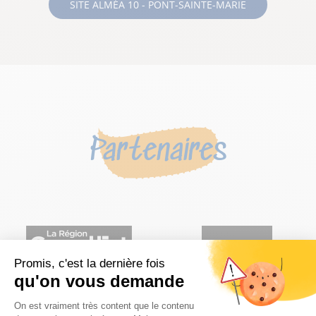
SITE ALMÉA 10 - PONT-SAINTE-MARIE
Partenaires
Promis, c'est la dernière fois
qu'on vous demande
Plateforme de Gestion du Consentem
On est vraiment très content que le contenu