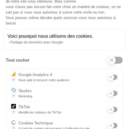
de notre site vous intéresse. Mais comme
Précédent
Suivant
vous n'avez pas encore fait votre choix en matière de cookies, on ne
sait pas si vous nous autorisez à suivre votre visite ou non.
Vous pouvez même décider quels services vous nous autorisez à
lancer.
Voici pourquoi nous utilisons des cookies.
Partage de données avec Google
Tout cocher
Menu
Axeptio consent
ESPACE CANDIDAT
Pied
Google Analytics 4
?
ESPACE ENTREPRISE
Nous aide à mesurer notre audience
Essentiel pour la gestion du site web, il permet de mesurer des indi
de
Studizz
NOS FORMATIONS
?
Marketing
page
TikTok
CANDIDATER EN LIGNE
?
Identifie les visiteurs de TikTok
Permet de suivre les actions du visiteur sur le site web, et de voir
Cookies Technique
COMMUNICATION
?
Il s'agit de cookies nécessaires à l'utilisation du site