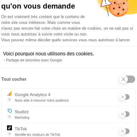
euillez
cliquer ici
qu'on vous demande
Plateforme de Gestion du Consentemen
On est vraiment très content que le contenu de
notre site vous intéresse. Mais comme vous
n'avez pas encore fait votre choix en matière de cookies, on ne sait pas si
vous nous autorisez à suivre votre visite ou non.
Vous pouvez même décider quels services vous nous autorisez à lancer.
Voici pourquoi nous utilisons des cookies.
Partage de données avec Google
ENVOYER
Tout cocher
Axeptio consent
Google Analytics 4
?
Nous aide à mesurer notre audience
Essentiel pour la gestion du site web, il permet de mesurer des indicat
Studizz
?
Marketing
TikTok
?
Identifie les visiteurs de TikTok