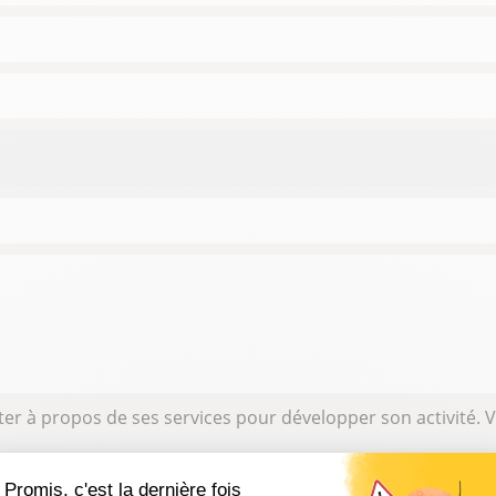
er à propos de ses services pour développer son activité.
us êtes une entreprise partenaire et vous souhaitez nous 
Promis, c'est la dernière fois