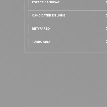
Menu
ESPACE CANDIDAT
Pied
CANDIDATER EN LIGNE
de
NETYPAREO
page
TURBO-SELF