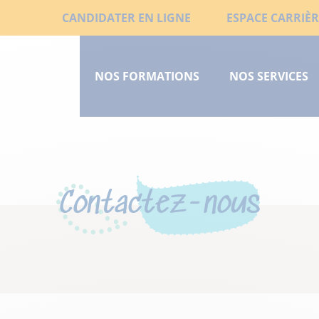
Aller
Liens
CANDIDATER EN LIGNE
ESPACE CARRIÈR
au
Menu
secondaires
contenu
principal
principal
NOS FORMATIONS
NOS SERVICES
court
Contactez-nous