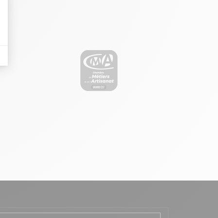
il y a des conversions.
lles