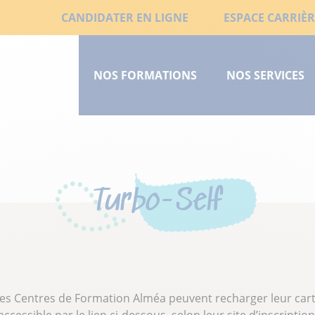
Aller
Liens
CANDIDATER EN LIGNE
ESPACE CARRIÈR
au
Menu
secondaires
contenu
principal
principal
NOS FORMATIONS
NOS SERVICES
court
Turbo-Self
des Centres de Formation Alméa peuvent recharger leur carte