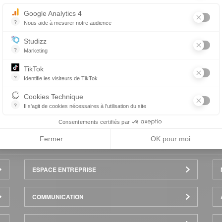
Google Analytics 4
?
Nous aide à mesurer notre audience
Essentiel pour la gestion du site web, il permet de mesurer des indicat
Studizz
?
Marketing
TikTok
Précédent
Suivant
?
Identifie les visiteurs de TikTok
Permet de suivre les actions du visiteur sur le site web, et de voir s'
Cookies Technique
?
Il s'agit de cookies nécessaires à l'utilisation du site
les cookies sont techniques et ne stockent pas de données personne
Consentements certifiés par
Fermer
OK pour moi
ESPACE ENTREPRISE
COMMUNICATION