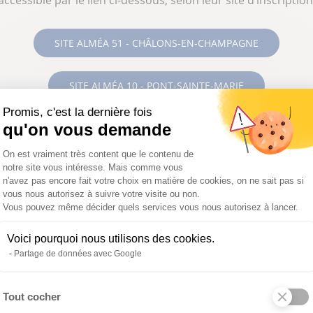
accessible par le lien ci-dessous, selon leur site d’inscription
SITE ALMÉA 51 - CHÂLONS-EN-CHAMPAGNE
SITE ALMÉA 10 - PONT-SAINTE-MARIE
Promis, c'est la dernière fois
qu'on vous demande
Plateforme de Gestion du Consentemen
On est vraiment très content que le contenu de
notre site vous intéresse. Mais comme vous
n'avez pas encore fait votre choix en matière de cookies, on ne sait pas si
vous nous autorisez à suivre votre visite ou non.
Vous pouvez même décider quels services vous nous autorisez à lancer.
Voici pourquoi nous utilisons des cookies.
Partage de données avec Google
Tout cocher
Axeptio consent