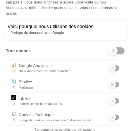
sait pas si vous nous autorisez à suivre votre visite ou non.
Vous pouvez même décider quels services vous nous autorisez à
lancer.
Voici pourquoi nous utilisons des cookies.
Partage de données avec Google
Tout cocher
Axeptio consent
Google Analytics 4
?
Nous aide à mesurer notre audience
Essentiel pour la gestion du site web, il permet de mesurer des indi
Studizz
?
Marketing
BTS MCO OU BAC PRO COMMERCE À CHAUMONT
TikTok
? VIENS ÉCHANGER AVEC NOS APPRENTIS
?
Identifie les visiteurs de TikTok
Permet de suivre les actions du visiteur sur le site web, et de voir
Cookies Technique
?
Il s'agit de cookies nécessaires à l'utilisation du site
les cookies sont techniques et ne stockent pas de données perso
Consentements certifiés par