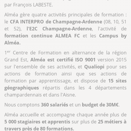
par François LABESTE.
Alméa gère quatre activités principales de formation :
le
CFA INTERPRO de Champagne-Ardenne
(08, 10, 51
et 52),
l'E2C Champagne-Ardenne
, l'activité de
formation continue ALMEA FC
et les
Campus by
Alméa.
er
1
Centre de Formation en alternance de la région
Grand Est,
Alméa est certifié ISO 9001
version 2015
sur l'ensemble de ses activités, et
Qualiopi
pour ses
actions de formation ainsi que ses actions de
formation par apprentissage, et dispose de
15 sites
géographiques
répartis dans les 4 départements
champardennais et dans l'Aisne.
Nous comptons
360 salariés
et un
budget de 30M€
.
Alméa accueille et accompagne chaque année plus de
5 000 stagiaires et apprentis
sur plus de
25 métiers à
travers près de 80 formations.