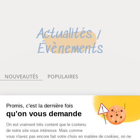
Actualités /
Évènements
AFFINEZ VOTRE RECHERCHE AVEC LES FILTRES
Populaire
NOUVEAUTÉS
POPULAIRES
Promis, c'est la dernière fois
qu'on vous demande
Plateforme de Gestion du Consentem
On est vraiment très content que le contenu
de notre site vous intéresse. Mais comme
vous n'avez pas encore fait votre choix en matière de cookies, on ne