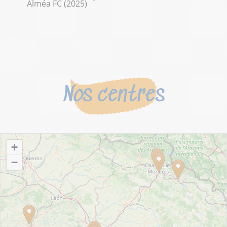
Alméa FC (2025)
Nos centres
+
−