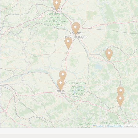
Leaflet
|
©
OpenStreetMap
contributors