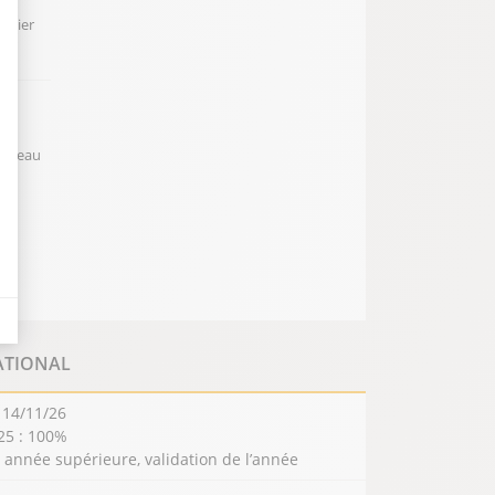
izier
s
eurs tels que le trafic, les produits les plus consultés, ou encore la répartiti
niveau
il y a des conversions.
u
lles
ATIONAL
 14/11/26
25 : 100%
année supérieure, validation de l’année