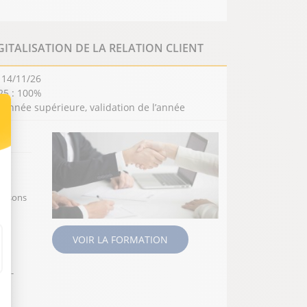
GITALISATION DE LA RELATION CLIENT
 14/11/26
25 : 100%
année supérieure, validation de l’année
ION
t : Personnalisez vos Options
issons
le-
VOIR LA FORMATION
en-