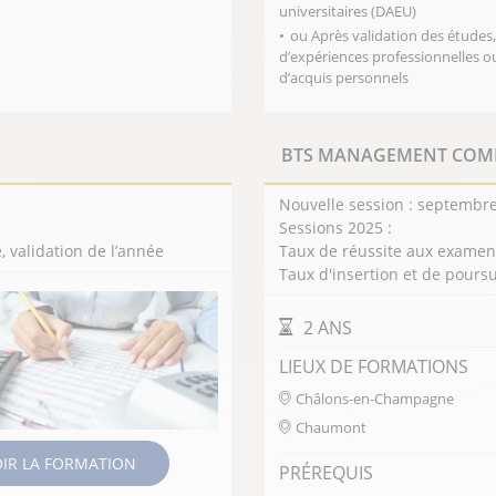
universitaires (DAEU)
ou Après validation des études,
d’expériences professionnelles o
d’acquis personnels
BTS MANAGEMENT COM
Nouvelle session : septembre
Sessions 2025 :
validation de l’année
Taux de réussite aux examens
Taux d'insertion et de poursu
DURÉE DE LA FORMAT
2 ANS
LIEUX DE FORMATIONS
Châlons-en-Champagne
Chaumont
OIR LA FORMATION
PRÉREQUIS