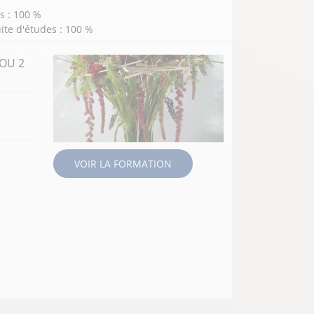
s : 100 %
ite d'études : 100 %
ION
 OU 2
VOIR LA FORMATION