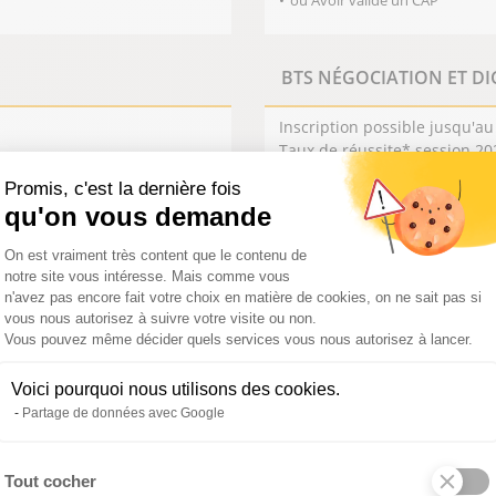
ou Avoir validé un CAP
BTS NÉGOCIATION ET DI
Inscription possible jusqu'au
Taux de réussite* session 20
validation de l’année
*admission examen, passage 
Promis, c'est la dernière fois
qu'on vous demande
DURÉE DE LA FORMAT
2 ANS
Plateforme de Gestion du Consentemen
On est vraiment très content que le contenu de
LIEUX DE FORMATIONS
notre site vous intéresse. Mais comme vous
n'avez pas encore fait votre choix en matière de cookies, on ne sait pas si
Le Campus by Alméa du GrandSo
vous nous autorisez à suivre votre visite ou non.
Vous pouvez même décider quels services vous nous autorisez à lancer.
Le Campus by Alméa de Charlevil
OIR LA FORMATION
Voici pourquoi nous utilisons des cookies.
Mézières
Partage de données avec Google
Le Campus by Alméa de Châlons-
Champagne
Tout cocher
Le Campus by Alméa de Reims
Axeptio consent