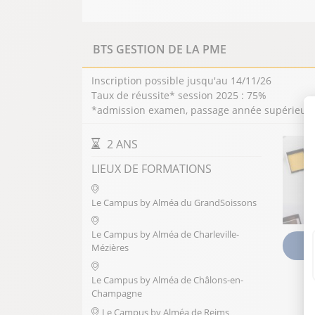
BTS GESTION DE LA PME
Inscription possible jusqu'au 14/11/26
Taux de réussite* session 2025 : 75%
*admission examen, passage année supérieure, 
DURÉE DE LA FORMATION
2 ANS
LIEUX DE FORMATIONS
Le Campus by Alméa du GrandSoissons
Le Campus by Alméa de Charleville-
V
Mézières
Le Campus by Alméa de Châlons-en-
Champagne
Le Campus by Alméa de Reims