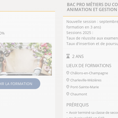
BAC PRO MÉTIERS DU CO
ANIMATION ET GESTION
Nouvelle session : septembre 
formation en 3 ans)
Sessions 2025 :
70%
Taux de réussite aux examens
Taux d'insertion et de poursu
DURÉE DE LA FORMAT
2 ANS
LIEUX DE FORMATIONS
Châlons-en-Champagne
Charleville-Mézières
OIR LA FORMATION
Pont-Sainte-Marie
Chaumont
PRÉREQUIS
Avoir terminé sa classe de sec