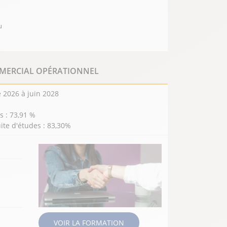
u
MERCIAL OPÉRATIONNEL
 2026 à juin 2028
 : 73,91 %
ite d'études : 83,30%
ION
VOIR LA FORMATION