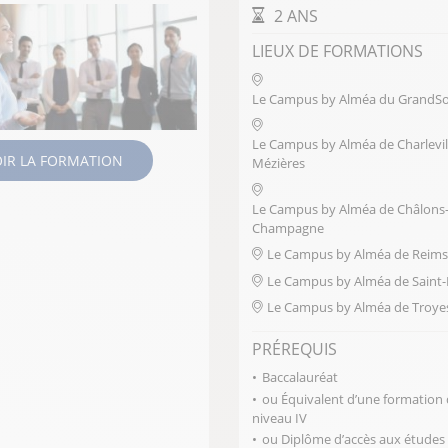
DURÉE DE LA FORMAT
2 ANS
LIEUX DE FORMATIONS
Le Campus by Alméa du GrandSo
Le Campus by Alméa de Charlevil
OIR LA FORMATION
Mézières
Le Campus by Alméa de Châlons-
Champagne
Le Campus by Alméa de Reims
Le Campus by Alméa de Saint-D
Le Campus by Alméa de Troye
PRÉREQUIS
Baccalauréat
ou Équivalent d’une formation
niveau IV
ou Diplôme d’accès aux études