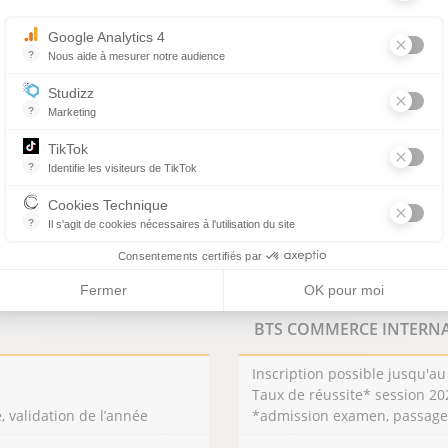
Le Campus by Alméa de Saint-D
Google Analytics 4
Le Campus by Alméa de Troye
?
Nous aide à mesurer notre audience
Essentiel pour la gestion du site web, il permet de mesurer des indicat
PRÉREQUIS
Studizz
?
Marketing
Baccalauréat
Équivalent d’une formation de 
TikTok
IV
?
Identifie les visiteurs de TikTok
ou Diplôme d’accès aux études
Permet de suivre les actions du visiteur sur le site web, et de voir s'
universitaires (DAEU)
Cookies Technique
ou Après validation des études,
?
Il s'agit de cookies nécessaires à l'utilisation du site
d’expériences professionnelles o
les cookies sont techniques et ne stockent pas de données personne
Consentements certifiés par
d’acquis personnels
Fermer
OK pour moi
E
BTS COMMERCE INTERN
Inscription possible jusqu'au
Taux de réussite* session 20
validation de l’année
*admission examen, passage 