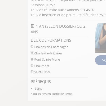
la distribution emploie plus de 3 million
Sessions 2025 :
et offre une large palette de métiers.
Taux de réussite aux examens : 91,45 %
Du vendeur en magasin d'alimentation a
Taux d'insertion et de poursuite d'études : 75,
jusqu'à l'ingénieur d'affaires vous pouvez
les parcours.
DURÉE DE LA FORMATION
1 AN (SELON DOSSIER) OU 2
Nous proposons également des formations
ANS
pour ajouter une partie artistique et de c
LIEUX DE FORMATIONS
secteur de la vente.
Châlons-en-Champagne
Charleville-Mézières
FERMER
Pont-Sainte-Marie
V
Chaumont
Saint-Dizier
PRÉREQUIS
16 ans
ou 15 ans en sortie de 3ème