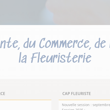
ente, du Commerce, de 
la Fleuristerie
RCE
CAP FLEURISTE
Nouvelle session : septembre
 commerce et de
Session 2025 :