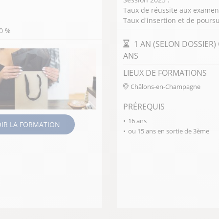
s de personnes
Taux de réussite aux examen
Taux d'insertion et de poursu
u commercial
90 %
 imaginer tous
DURÉE DE LA FORMAT
1 AN (SELON DOSSIER)
ANS
 de fleuriste
LIEUX DE FORMATIONS
réation au
Châlons-en-Champagne
PRÉREQUIS
16 ans
OIR LA FORMATION
ou 15 ans en sortie de 3ème