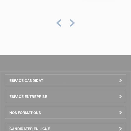
Précédent
Suivant
Menu
ESPACE CANDIDAT
Pied
ESPACE ENTREPRISE
de
NOS FORMATIONS
page
CANDIDATER EN LIGNE