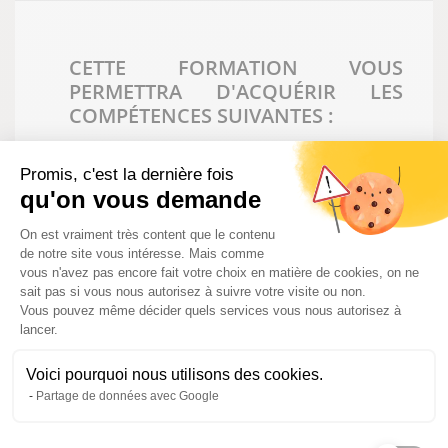
CETTE FORMATION VOUS
PERMETTRA D'ACQUÉRIR LES
COMPÉTENCES SUIVANTES :
Cibler et prospecter la clientèle
Promis, c'est la dernière fois
Négocier et accompagner la relation client
qu'on vous demande
Organiser et animer un événement
commercial
Plateforme de Gestion du Consentem
On est vraiment très content que le contenu
Exploiter et mutualiser l’information
de notre site vous intéresse. Mais comme
commerciale
vous n'avez pas encore fait votre choix en matière de cookies, on ne
Maîtriser la relation omnicanale
sait pas si vous nous autorisez à suivre votre visite ou non.
Animer la relation client digitale
Vous pouvez même décider quels services vous nous autorisez à
Développer la relation client en e-commerce
lancer.
Implanter et promouvoir l’offre chez des
distributeurs
Voici pourquoi nous utilisons des cookies.
Développer et animer un réseau de
Partage de données avec Google
partenaires
Créer et animer un réseau de vente directe