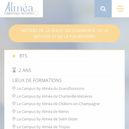
Aller
au
Search
Me
contenu
principal
MÉTIERS DE LA VENTE, DU COMMERCE, DE LA
GESTION ET DE LA FLEURISTERIE
BTS
DURÉE DE LA FORMATION
2 ANS
LIEUX DE FORMATIONS
Le Campus by Alméa du GrandSoissons
Le Campus by Alméa de Charleville-Mézières
Le Campus by Alméa de Châlons-en-Champagne
Le Campus by Alméa de Reims
Le Campus by Alméa de Saint-Dizier
Le Campus by Alméa de Troyes