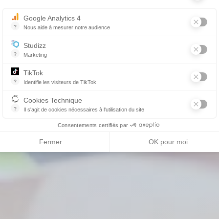
Google Analytics 4
?
Nous aide à mesurer notre audience
Essentiel pour la gestion du site web, il permet de mesurer des indicat
Studizz
?
Marketing
TikTok
?
Identifie les visiteurs de TikTok
Permet de suivre les actions du visiteur sur le site web, et de voir s'
Cookies Technique
?
Il s'agit de cookies nécessaires à l'utilisation du site
les cookies sont techniques et ne stockent pas de données personne
Consentements certifiés par
Fermer
OK pour moi