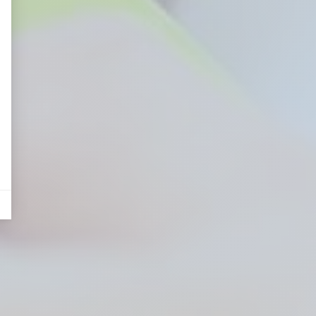
eurs tels que le trafic, les produits les plus consultés, ou encore la répartiti
il y a des conversions.
lles