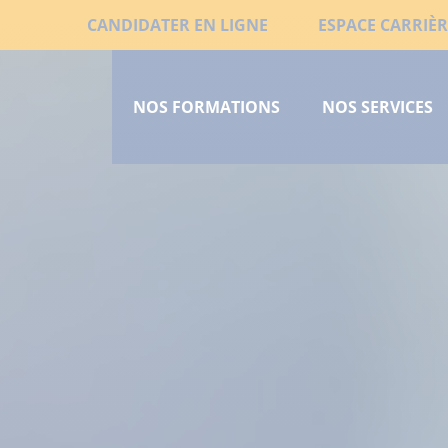
Aller
Liens
CANDIDATER EN LIGNE
ESPACE CARRIÈR
au
Menu
secondaires
contenu
principal
principal
NOS FORMATIONS
NOS SERVICES
court