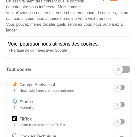
On est vraiment très content que le contenu
de notre site vous intéresse. Mais comme
vous n'avez pas encore fait votre choix en matière de cookies, on ne
sait pas si vous nous autorisez à suivre votre visite ou non.
Vous pouvez même décider quels services vous nous autorisez à
ENVOYER
lancer.
Voici pourquoi nous utilisons des cookies.
Partage de données avec Google
Tout cocher
Axeptio consent
Partenaires
Google Analytics 4
?
Nous aide à mesurer notre audience
Essentiel pour la gestion du site web, il permet de mesurer des indi
Studizz
?
Marketing
TikTok
?
Identifie les visiteurs de TikTok
Permet de suivre les actions du visiteur sur le site web, et de voir
Cookies Technique