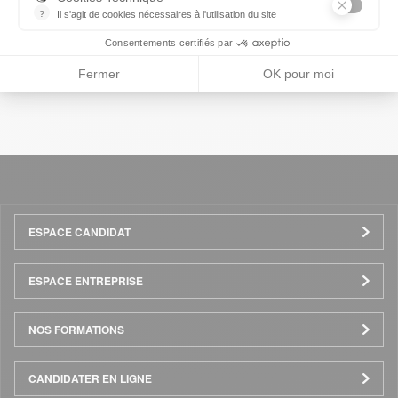
?
Il s'agit de cookies nécessaires à l'utilisation du site
les cookies sont techniques et ne stockent pas de données perso
Consentements certifiés par
Précédent
Suivant
Fermer
OK pour moi
Menu
ESPACE CANDIDAT
Pied
ESPACE ENTREPRISE
de
NOS FORMATIONS
page
CANDIDATER EN LIGNE