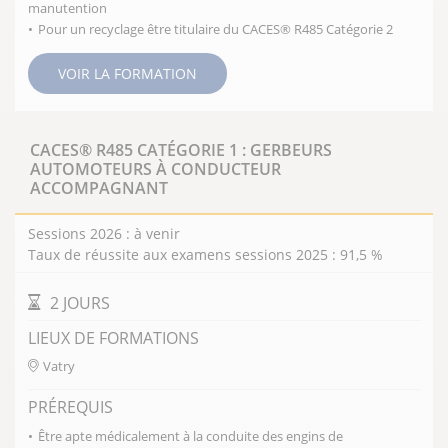
Les métiers de la logistique concernent plus
manutention
particulièrement l’industrie, le commerce, la
Pour un recyclage être titulaire du CACES® R485 Catégorie 2
distribution et le transport. Ils peuvent s’exercer au
VOIR LA FORMATION
sein de services dédiés ou dans des structures
spécialisées qui travaillent en sous-traitance. Les
qualités requises dans la profession sont rigueur,
organisation, réactivité et sens de la
CACES® R485 CATÉGORIE 1 : GERBEURS
AUTOMOTEURS À CONDUCTEUR
communication.
ACCOMPAGNANT
Les effets successifs de la mondialisation, de la
crise économique et des innovations
Sessions 2026 : à venir
technologiques ont fait de la logistique une
Taux de réussite aux examens sessions 2025 : 91,5 %
fonction de premier ordre dans l’entreprise. Elle
offre aujourd’hui des perspectives d’emploi parmi
DURÉE DE LA FORMATION
2 JOURS
les meilleures du marché.
LIEUX DE FORMATIONS
Vatry
PRÉREQUIS
Être apte médicalement à la conduite des engins de