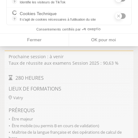
?
Identifie les visiteurs de TikTok
Permet de suivre les actions du visiteur sur le site web, et de voir
VOIR LA FORMATION
Cookies Technique
?
Il s'agit de cookies nécessaires à l'utilisation du site
les cookies sont techniques et ne stockent pas de données perso
Consentements certifiés par
TITRE PROFESSIONNEL PRÉPARATEUR DE
Fermer
OK pour moi
COMMANDES EN ENTREPÔT
Prochaine session : à venir
Taux de réussite aux examens Session 2025 : 90,63 %
DURÉE DE LA FORMATION
280 HEURES
LIEUX DE FORMATIONS
Vatry
PRÉREQUIS
Être majeur
Être mobile (ou permis B en cours de validation)
Maîtrise de la langue française et des opérations de calcul de