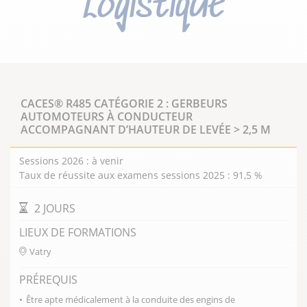
Logistique
Présentation
CACES® R485 CATÉGORIE 2 : GERBEURS
AUTOMOTEURS À CONDUCTEUR
ACCOMPAGNANT D’HAUTEUR DE LEVÉE > 2,5 M
Le champ d’application de la logistique inclut
l’approvisionnement, la manutention, la gestion
Sessions 2026 : à venir
des stocks, le conditionnement et le transport. La
Taux de réussite aux examens sessions 2025 : 91,5 %
chaîne logistique couvre donc l’ensemble des
activités destinées à assurer la bonne coordination
DURÉE DE LA FORMATION
2 JOURS
entre la demande et l’offre. Son objectif est d’éviter
LIEUX DE FORMATIONS
les retards, les surcoûts, les goulots
Vatry
d’étranglement et les pertes de temps qui font
perdre de l’argent à l’entreprise et altèrent la
PRÉREQUIS
satisfaction client.
Être apte médicalement à la conduite des engins de