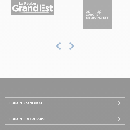
Précédent
Suivant
Menu
ESPACE CANDIDAT
Pied
ESPACE ENTREPRISE