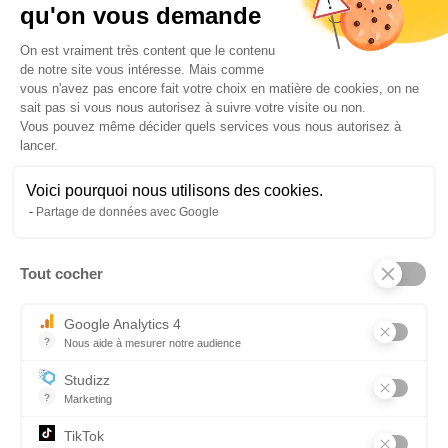
qu'on vous demande
Être apte médicalement à la conduite des engins de
manutention
Plateforme de Gestion du Consentem
On est vraiment très content que le contenu
Pour un recyclage être titulaire du CACES® R489 Catégorie 3
de notre site vous intéresse. Mais comme
vous n'avez pas encore fait votre choix en matière de cookies, on ne
VOIR LA FORMATION
sait pas si vous nous autorisez à suivre votre visite ou non.
Vous pouvez même décider quels services vous nous autorisez à
lancer.
TITRE PROFESSIONNEL TECHNICIEN EN
Voici pourquoi nous utilisons des cookies.
LOGISTIQUE D'ENTREPOSAGE (TLE)
Partage de données avec Google
Prochaine session : à venir
Taux de réussite aux examens Session 2025 : 77.78 %
Tout cocher
Axeptio consent
DURÉE DE LA FORMATION
9 À 18 MOIS
Google Analytics 4
?
Nous aide à mesurer notre audience
LIEUX DE FORMATIONS
Essentiel pour la gestion du site web, il permet de mesurer des indi
Vatry
Studizz
?
Marketing
PRÉREQUIS
TikTok
Être titulaire au minimum d'un diplôme de niveau 3 (CAP, BEP)