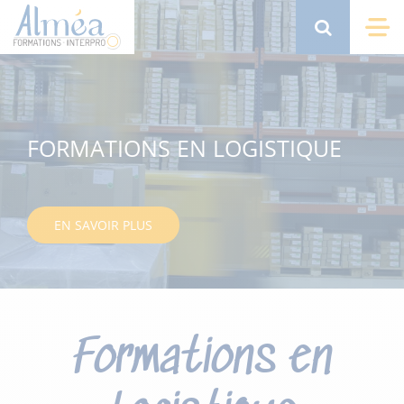
Aller
au
Search
Me
contenu
principal
FORMATIONS EN LOGISTIQUE
EN SAVOIR PLUS
Formations en