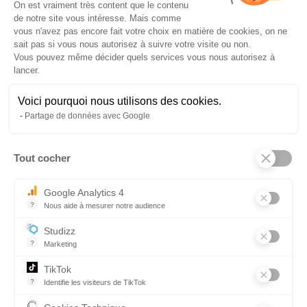
Plateforme de Gestion du Consentem
On est vraiment très content que le contenu
PARTIE TEST :
de notre site vous intéresse. Mais comme
vous n'avez pas encore fait votre choix en matière de cookies, on ne
sait pas si vous nous autorisez à suivre votre visite ou non.
Tests CACES® R489 Catégorie 5 inclus dans la
Vous pouvez même décider quels services vous nous autorisez à
formation.
lancer.
Possibilité de test sec avec présentation obligatoire
d'un justificatif de formation par l'employeur
Voici pourquoi nous utilisons des cookies.
NB : la partie théorique permettant le passage
Partage de données avec Google
pratique d'autres catégories est de 6 mois.
NOS FORMATIONS SONT
Tout cocher
Axeptio consent
DISPONIBLES EN
Google Analytics 4
?
Nous aide à mesurer notre audience
Certification initiale
Essentiel pour la gestion du site web, il permet de mesurer des indi
Certification de recyclage
Studizz
Attestation de formation pour délivrance d'une
?
Marketing
Attestation d'autorisation de conduite par
l'employeur
TikTok
?
Identifie les visiteurs de TikTok
Permet de suivre les actions du visiteur sur le site web, et de voir