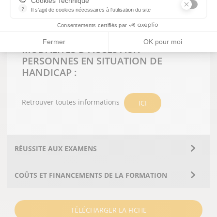
Cookies Technique
Ces formations peuvent être dispensées en intra (si le
?
Il s'agit de cookies nécessaires à l'utilisation du site
plateau technique est conforme) ou en inter.
les cookies sont techniques et ne stockent pas de données perso
Consentements certifiés par
Fermer
OK pour moi
MODALITÉS D'ACCES AUX
PERSONNES EN SITUATION DE
HANDICAP :
Retrouver toutes informations
ICI
RÉUSSITE AUX EXAMENS
COÛTS ET FINANCEMENTS DE LA FORMATION
TÉLÉCHARGER LA FICHE