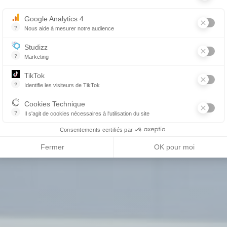
Google Analytics 4
?
Nous aide à mesurer notre audience
Essentiel pour la gestion du site web, il permet de mesurer des indicat
Studizz
?
Marketing
TikTok
?
Identifie les visiteurs de TikTok
Permet de suivre les actions du visiteur sur le site web, et de voir s'
Cookies Technique
?
Il s'agit de cookies nécessaires à l'utilisation du site
les cookies sont techniques et ne stockent pas de données personne
Consentements certifiés par
Fermer
OK pour moi