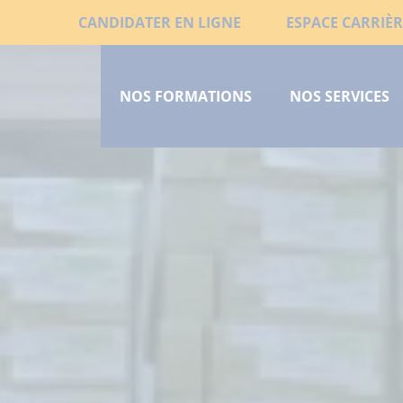
Aller
Liens
CANDIDATER EN LIGNE
ESPACE CARRIÈR
au
Menu
secondaires
contenu
principal
principal
NOS FORMATIONS
NOS SERVICES
court