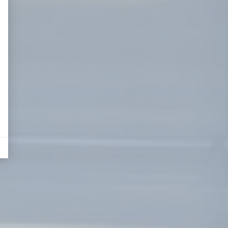
eurs tels que le trafic, les produits les plus consultés, ou encore la répartiti
il y a des conversions.
lles