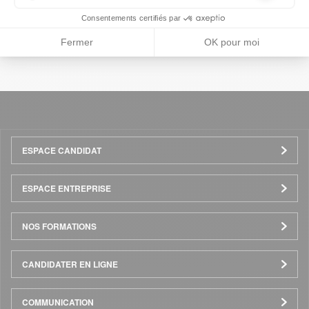
Précédent
Suivant
les cookies sont techniques et ne stockent pas de données perso
Consentements certifiés par
Fermer
OK pour moi
Menu
ESPACE CANDIDAT
Pied
ESPACE ENTREPRISE
de
NOS FORMATIONS
page
CANDIDATER EN LIGNE
COMMUNICATION