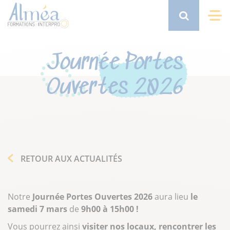
Aller
au
Search
Me
contenu
principal
Journée Portes
Ouvertes 2026
RETOUR AUX ACTUALITÉS
Notre
Journée Portes Ouvertes 2026
aura lieu
le
samedi 7 mars
de
9h00 à 15h00 !
Vous pourrez ainsi
visiter nos locaux, rencontrer les