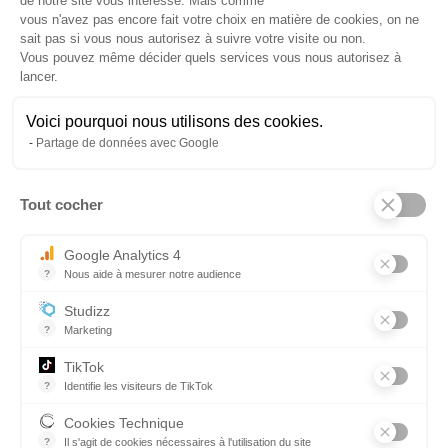
de notre site vous intéresse. Mais comme
vous n'avez pas encore fait votre choix en matière de cookies, on ne
sait pas si vous nous autorisez à suivre votre visite ou non.
Vous pouvez même décider quels services vous nous autorisez à
lancer.
Voici pourquoi nous utilisons des cookies.
Partage de données avec Google
Partenaires
Tout cocher
Axeptio consent
Google Analytics 4
?
Nous aide à mesurer notre audience
Essentiel pour la gestion du site web, il permet de mesurer des indi
Studizz
?
Marketing
TikTok
?
Identifie les visiteurs de TikTok
Permet de suivre les actions du visiteur sur le site web, et de voir
Cookies Technique
?
Il s'agit de cookies nécessaires à l'utilisation du site