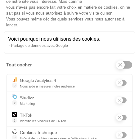
de notre site vous intéresse. Mais comme
Prochaines sessions : à venir
vous n'avez pas encore fait votre choix en matière de cookies, on ne
sait pas si vous nous autorisez à suivre votre visite ou non.
Vous pouvez même décider quels services vous nous autorisez à
DURÉE DE LA FORMATION
21H (INITIAL) OU 14H (RECYCLAGE)
lancer.
LIEUX DE FORMATIONS
Voici pourquoi nous utilisons des cookies.
Châlons-en-Champagne
Partage de données avec Google
Charleville-Mézières
Chaumont
Tout cocher
Axeptio consent
Saint-Dizier
Troyes
Google Analytics 4
Reims
?
Nous aide à mesurer notre audience
Essentiel pour la gestion du site web, il permet de mesurer des indi
PRÉREQUIS
Studizz
?
Marketing
Apte médicalement à la fonction, réalisant des opérations de
maintenance, ou des interventions d’ordre électrique sur des
TikTok
installations basse tension (BT)
?
Identifie les visiteurs de TikTok
Permet de suivre les actions du visiteur sur le site web, et de voir
VOIR LA FORMATION
Cookies Technique
?
Il s'agit de cookies nécessaires à l'utilisation du site