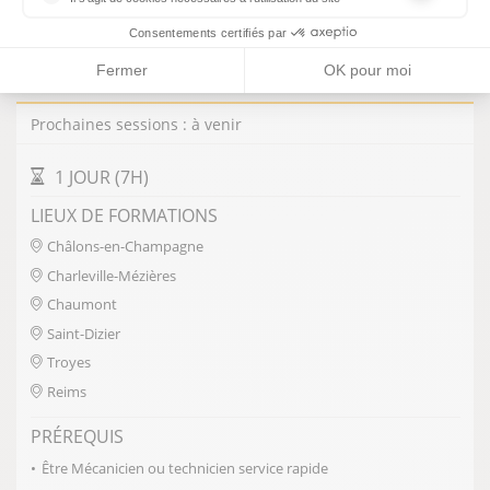
les cookies sont techniques et ne stockent pas de données perso
Consentements certifiés par
GESTES ET POSTURES (MANUTENTION EN ATELIER
Fermer
OK pour moi
DE MÉCANIQUE)
Prochaines sessions : à venir
DURÉE DE LA FORMATION
1 JOUR (7H)
LIEUX DE FORMATIONS
Châlons-en-Champagne
Charleville-Mézières
Chaumont
Saint-Dizier
Troyes
Reims
PRÉREQUIS
Être Mécanicien ou technicien service rapide