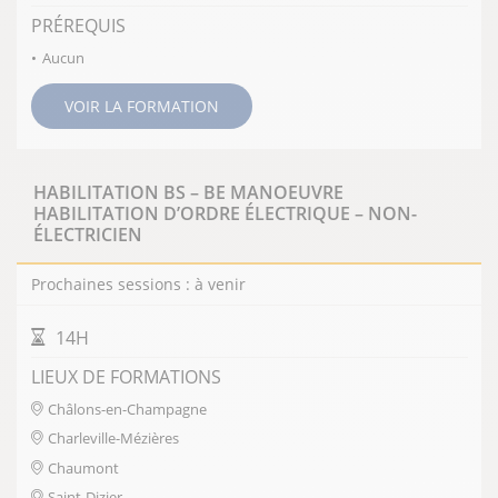
PRÉREQUIS
Aucun
VOIR LA FORMATION
HABILITATION BS – BE MANOEUVRE
HABILITATION D’ORDRE ÉLECTRIQUE – NON-
ÉLECTRICIEN
Prochaines sessions : à venir
DURÉE DE LA FORMATION
14H
LIEUX DE FORMATIONS
Châlons-en-Champagne
Charleville-Mézières
Chaumont
Saint-Dizier