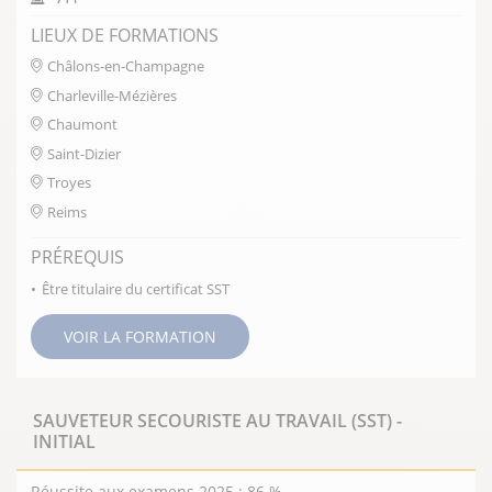
France et formez vos salariés en conséquence.
LIEUX DE FORMATIONS
Châlons-en-Champagne
Charleville-Mézières
Chaumont
Saint-Dizier
Troyes
Reims
PRÉREQUIS
Être titulaire du certificat SST
FERMER
VOIR LA FORMATION
SAUVETEUR SECOURISTE AU TRAVAIL (SST) -
INITIAL
Réussite aux examens 2025 : 86 %