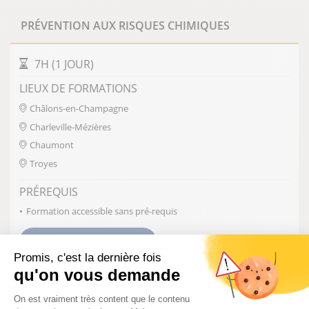
PRÉVENTION AUX RISQUES CHIMIQUES
DURÉE DE LA FORMATION
7H (1 JOUR)
LIEUX DE FORMATIONS
Châlons-en-Champagne
Charleville-Mézières
Chaumont
Troyes
PRÉREQUIS
Formation accessible sans pré-requis
VOIR LA FORMATION
Promis, c'est la dernière fois
qu'on vous demande
Plateforme de Gestion du Consentem
HABILITATION BR-BC-B2V
On est vraiment très content que le contenu