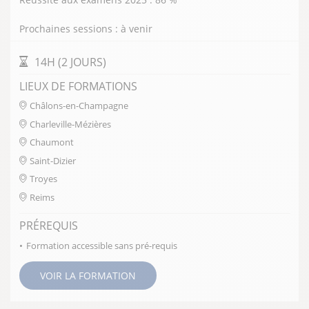
Prochaines sessions : à venir
DURÉE DE LA FORMATION
14H (2 JOURS)
LIEUX DE FORMATIONS
Châlons-en-Champagne
Charleville-Mézières
Chaumont
Saint-Dizier
Troyes
Reims
PRÉREQUIS
Formation accessible sans pré-requis
VOIR LA FORMATION