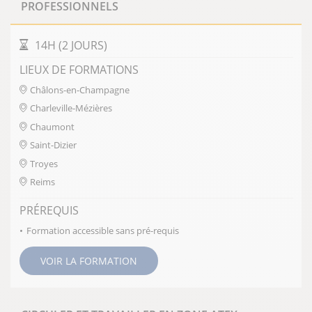
PROFESSIONNELS
DURÉE DE LA FORMATION
14H (2 JOURS)
LIEUX DE FORMATIONS
Châlons-en-Champagne
Charleville-Mézières
Chaumont
Saint-Dizier
Troyes
Reims
PRÉREQUIS
Formation accessible sans pré-requis
VOIR LA FORMATION