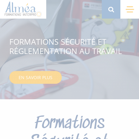
Aller
au
Search
Me
contenu
principal
FORMATIONS SÉCURITÉ ET
RÉGLEMENTATION AU TRAVAIL
EN SAVOIR PLUS
Formations