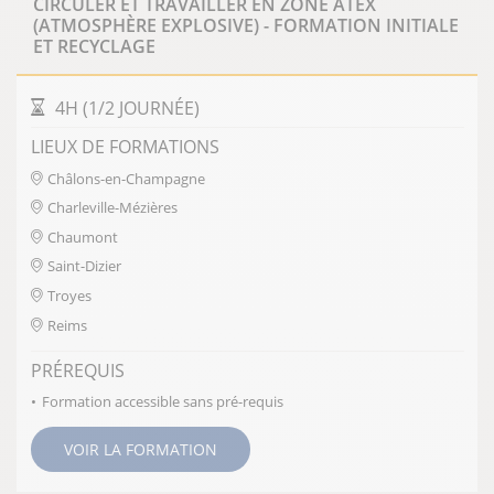
CIRCULER ET TRAVAILLER EN ZONE ATEX
(ATMOSPHÈRE EXPLOSIVE) - FORMATION INITIALE
ET RECYCLAGE
DURÉE DE LA FORMATION
4H (1/2 JOURNÉE)
LIEUX DE FORMATIONS
Châlons-en-Champagne
Charleville-Mézières
Chaumont
Saint-Dizier
Troyes
Reims
PRÉREQUIS
Formation accessible sans pré-requis
VOIR LA FORMATION