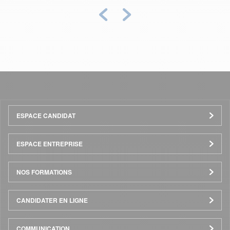
Précédent
Suivant
Menu
ESPACE CANDIDAT
Pied
ESPACE ENTREPRISE
de
NOS FORMATIONS
page
CANDIDATER EN LIGNE
COMMUNICATION