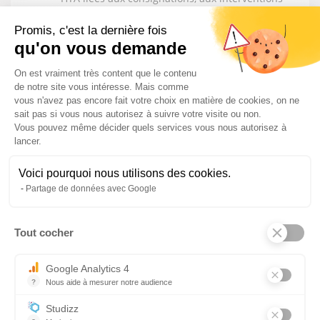
BT générales, aux travaux hors tension ou dans
le voisinage effectués sur des ouvrages ou des
Promis, c'est la dernière fois
installations électriques
qu'on vous demande
Choisir les moyens de protection adaptés
Plateforme de Gestion du Consentem
D’intervenir en toute sécurité sur des
On est vraiment très content que le contenu
installations électriques, en conformité avec
de notre site vous intéresse. Mais comme
vous n'avez pas encore fait votre choix en matière de cookies, on ne
les objectifs évalués des symboles de le norme
sait pas si vous nous autorisez à suivre votre visite ou non.
NFC 18 510 et de la réglementations en
Vous pouvez même décider quels services vous nous autorisez à
vigueur.
lancer.
Voici pourquoi nous utilisons des cookies.
MOYENS PÉDAGOGIQUE ET
Partage de données avec Google
TECHNIQUES :
Tout cocher
Axeptio consent
Formation en présentiel
Mise en situation
Google Analytics 4
Supports audiovisuels, animation de groupe,
?
Nous aide à mesurer notre audience
remise de documents
Essentiel pour la gestion du site web, il permet de mesurer des indi
Mise en application pratique sur site, sur
Studizz
armoire pédagogique ou sur unité mobile (en