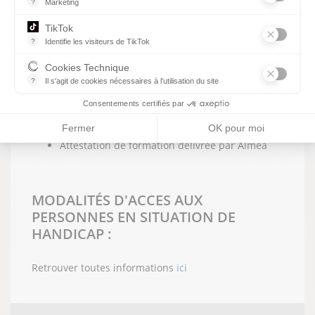
?
Marketing
option).
TikTok
?
Identifie les visiteurs de TikTok
Permet de suivre les actions du visiteur sur le site web, et de voir
MODALITÉS D’ÉVALUATION DES
Cookies Technique
ACQUIS :
?
Il s'agit de cookies nécessaires à l'utilisation du site
les cookies sont techniques et ne stockent pas de données perso
Consentements certifiés par
Quizz, étude de cas
Fermer
OK pour moi
Evaluation de fin de formation
Attestation de formation délivrée par Alméa
MODALITÉS D'ACCES AUX
PERSONNES EN SITUATION DE
HANDICAP :
Retrouver toutes informations
ici