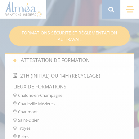
Aller
au
Search
Me
contenu
principal
FORMATIONS SÉCURITÉ ET RÉGLEMENTATION
AU TRAVAIL
ATTESTATION DE FORMATION
DURÉE DE LA FORMATION
21H (INITIAL) OU 14H (RECYCLAGE)
LIEUX DE FORMATIONS
Châlons-en-Champagne
Charleville-Mézières
Chaumont
Saint-Dizier
Troyes
Reims