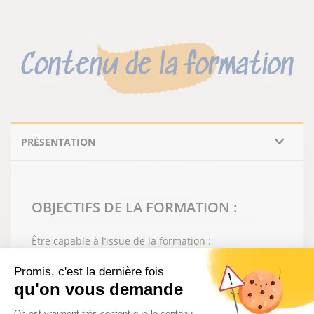
Contenu de la formation
PRÉSENTATION
OBJECTIFS DE LA FORMATION :
Être capable à l’issue de la formation :
Identifier les dangers liés aux produits
Promis, c'est la dernière fois
chimiques utilisés dans le traitement de l’eau.
qu'on vous demande
Connaître les règles de prévention et de
protection individuelle et collective.
Plateforme de Gestion du Consentem
On est vraiment très content que le contenu