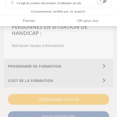
Evaluation de fin de formation
?
Il s'agit de cookies nécessaires à l'utilisation du site
Attestation de formation délivrée par Alméa
les cookies sont techniques et ne stockent pas de données perso
Consentements certifiés par
MODALITÉS D'ACCES AUX
Fermer
OK pour moi
PERSONNES EN SITUATION DE
HANDICAP :
Retrouver toutes informations
PROGRAMME DE FORMATION
COÛT DE LA FORMATION
TÉLÉCHARGER LA FICHE
NOUS CONTACTER