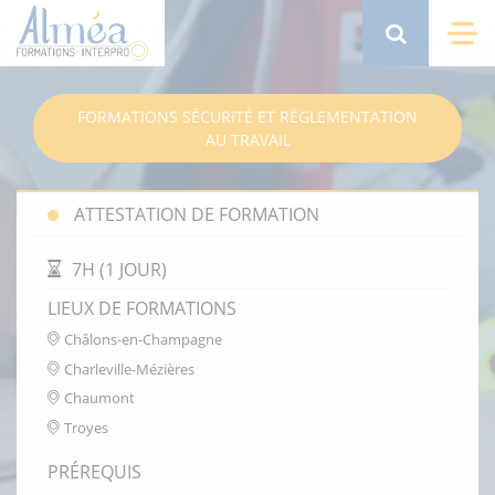
Aller
au
Search
Me
contenu
principal
FORMATIONS SÉCURITÉ ET RÉGLEMENTATION
AU TRAVAIL
ATTESTATION DE FORMATION
DURÉE DE LA FORMATION
7H (1 JOUR)
LIEUX DE FORMATIONS
Châlons-en-Champagne
Charleville-Mézières
Chaumont
Troyes
PRÉREQUIS