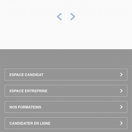
Précédent
Suivant
Menu
ESPACE CANDIDAT
Pied
ESPACE ENTREPRISE
de
NOS FORMATIONS
page
CANDIDATER EN LIGNE