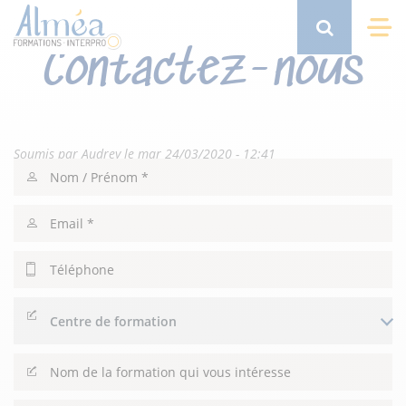
Aller
au
Search
Me
Contactez-nous
contenu
principal
Soumis par
Audrey
le
mar 24/03/2020 - 12:41
Nom
/
Prénom
Email
Téléphone
Centre
de
formation
Nom
de