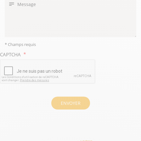
la
Message
formation
qui
vous
intéresse
* Champs requis
CAPTCHA
ENVOYER