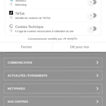
Studizz
?
Marketing
Menu
ESPACE CANDIDAT
TikTok
Pied
?
Identifie les visiteurs de TikTok
Permet de suivre les actions du visiteur sur le site web, et de voir
ESPACE ENTREPRISE
Cookies Technique
de
?
Il s'agit de cookies nécessaires à l'utilisation du site
les cookies sont techniques et ne stockent pas de données perso
NOS FORMATIONS
Consentements certifiés par
page
Fermer
OK pour moi
CANDIDATER EN LIGNE
COMMUNICATION
ACTUALITÉS / ÉVÈNEMENTS
NETYPAREO
NOS CENTRES