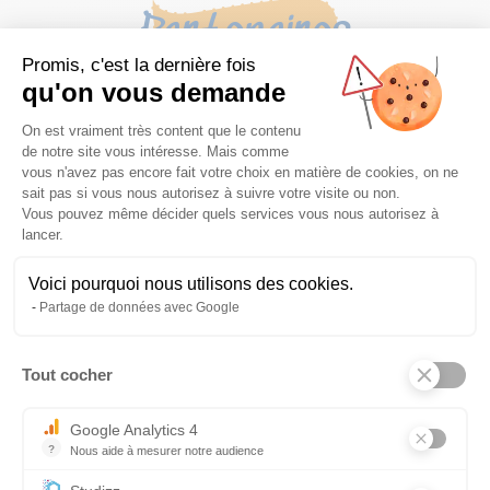
Partenaires
Promis, c'est la dernière fois
qu'on vous demande
Plateforme de Gestion du Consentem
On est vraiment très content que le contenu
de notre site vous intéresse. Mais comme
vous n'avez pas encore fait votre choix en matière de cookies, on ne
sait pas si vous nous autorisez à suivre votre visite ou non.
Vous pouvez même décider quels services vous nous autorisez à
lancer.
Voici pourquoi nous utilisons des cookies.
Partage de données avec Google
Précédent
Suivant
Tout cocher
Axeptio consent
Google Analytics 4
?
Nous aide à mesurer notre audience
Essentiel pour la gestion du site web, il permet de mesurer des indi