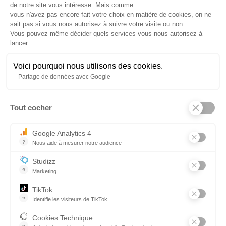
de notre site vous intéresse. Mais comme
vous n'avez pas encore fait votre choix en matière de cookies, on ne
Précédent
Suivant
sait pas si vous nous autorisez à suivre votre visite ou non.
Vous pouvez même décider quels services vous nous autorisez à
lancer.
Voici pourquoi nous utilisons des cookies.
Partage de données avec Google
Tout cocher
Axeptio consent
Menu
ESPACE CANDIDAT
Google Analytics 4
Pied
?
Nous aide à mesurer notre audience
ESPACE ENTREPRISE
Essentiel pour la gestion du site web, il permet de mesurer des indi
de
Studizz
?
Marketing
NOS FORMATIONS
page
TikTok
?
Identifie les visiteurs de TikTok
CANDIDATER EN LIGNE
Permet de suivre les actions du visiteur sur le site web, et de voir
Cookies Technique