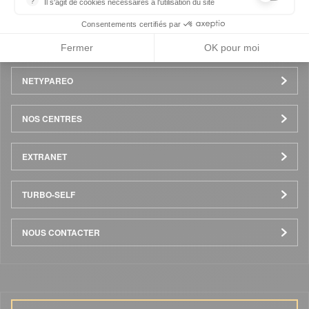
?
Il s'agit de cookies nécessaires à l'utilisation du site
COMMUNICATION
les cookies sont techniques et ne stockent pas de données perso
Consentements certifiés par
ACTUALITÉS / ÉVÈNEMENTS
Fermer
OK pour moi
NETYPAREO
NOS CENTRES
EXTRANET
TURBO-SELF
NOUS CONTACTER