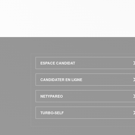
Menu
ESPACE CANDIDAT
Pied
CANDIDATER EN LIGNE
de
NETYPAREO
page
TURBO-SELF