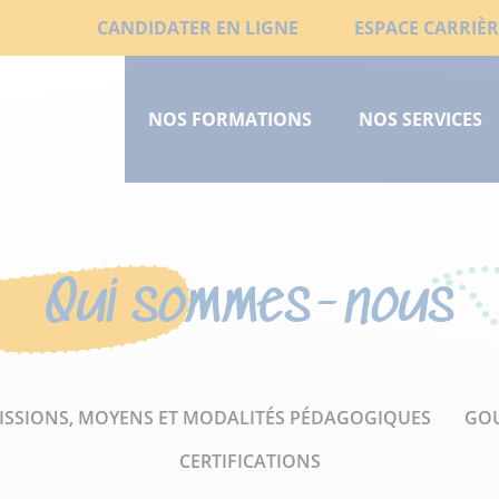
Aller
Liens
CANDIDATER EN LIGNE
ESPACE CARRIÈR
au
Menu
secondaires
contenu
principal
principal
NOS FORMATIONS
NOS SERVICES
court
Qui sommes-nous
ISSIONS, MOYENS ET MODALITÉS PÉDAGOGIQUES
GO
CERTIFICATIONS