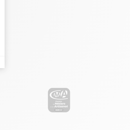
il y a des conversions.
lles