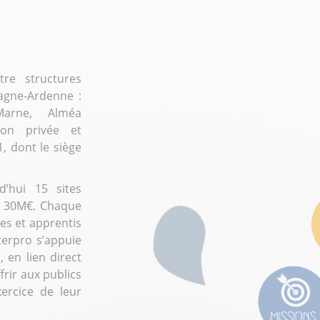
re structures
agne-Ardenne :
Marne, Alméa
ion privée et
1, dont le siège
d’hui 15 sites
e 30M€. Chaque
es et apprentis
terpro s’appuie
 en lien direct
frir aux publics
ercice de leur