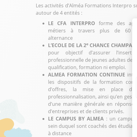
Les activités d’Alméa Formations Interpro s
autour de 4 entités :
LE CFA INTERPRO
forme des appr
métiers à travers plus de 60 f
alternance
e
L’ECOLE DE LA 2
CHANCE CHAMPAG
pour objectif d’assurer l’inserti
professionnelle de jeunes adultes de 1
qualification, formation ni emploi.
ALMEA FORMATION CONTINUE
inte
les dispositifs de la formation con
d’offres, la mise en place de
professionnalisation, ainsi qu’en gesti
d’une manière générale en réponse 
d’entreprises et de clients privés.
LE CAMPUS BY ALMEA
: un campus
sein duquel sont coachés des étudian
à distance