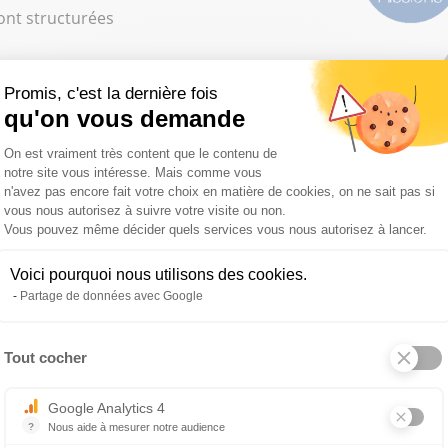
ont structurées
entis sur 25
Promis, c'est la dernière fois
ormations en
qu'on vous demande
Plateforme de Gestion du Consentemen
NE-ARDENNE
a
On est vraiment très content que le contenu de
on sociale et
notre site vous intéresse. Mais comme vous
n'avez pas encore fait votre choix en matière de cookies, on ne sait pas si
6 à 25 ans sans
vous nous autorisez à suivre votre visite ou non.
Vous pouvez même décider quels services vous nous autorisez à lancer.
rvient sur tous
tinue et appels
Voici pourquoi nous utilisons des cookies.
 contrats de
Partage de données avec Google
on de projets et
à tous besoins
Tout cocher
Axeptio consent
 numérique au
Google Analytics 4
ts en formation
?
Nous aide à mesurer notre audience
Essentiel pour la gestion du site web, il permet de mesurer des indicat