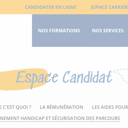
Aller
Liens
CANDIDATER EN LIGNE
ESPACE CARRIÈR
au
Menu
secondaires
contenu
principal
principal
NOS FORMATIONS
NOS SERVICES
court
Espace Candidat
 C'EST QUOI ?
LA RÉMUNÉRATION
LES AIDES POU
EMENT HANDICAP ET SÉCURISATION DES PARCOURS