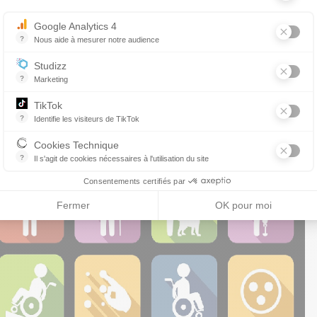
Google Analytics 4
?
Nous aide à mesurer notre audience
Essentiel pour la gestion du site web, il permet de mesurer des indicat
Studizz
?
Marketing
TikTok
?
Identifie les visiteurs de TikTok
Permet de suivre les actions du visiteur sur le site web, et de voir s'
Cookies Technique
?
Il s'agit de cookies nécessaires à l'utilisation du site
les cookies sont techniques et ne stockent pas de données personne
Consentements certifiés par
Fermer
OK pour moi