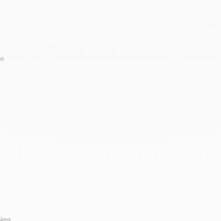
ms
eims