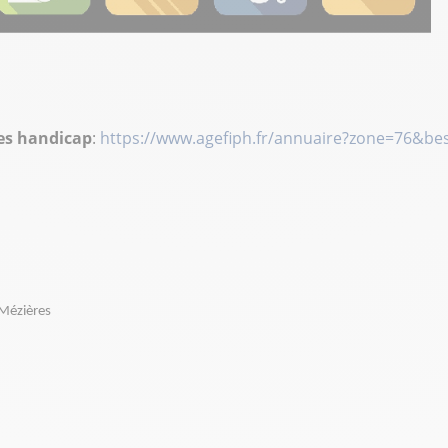
es handicap
:
https://www.agefiph.fr/annuaire?zone=76&bes
-Mézières