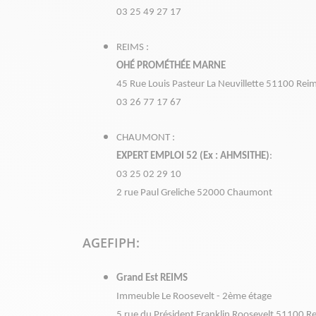
03 25 49 27 17
REIMS :
OHÉ PROMÉTHÉE MARNE
45 Rue Louis Pasteur La Neuvillette 51100 Rei
03 26 77 17 67
CHAUMONT :
EXPERT EMPLOI 52 (Ex : AHMSITHE)
:
03 25 02 29 10
2 rue Paul Greliche 52000 Chaumont
AGEFIPH:
Grand Est REIMS
Immeuble Le Roosevelt - 2ème étage
5 rue du Président Franklin Roosevelt 51100 R