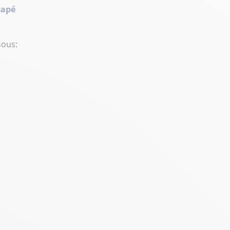
capé
sous: