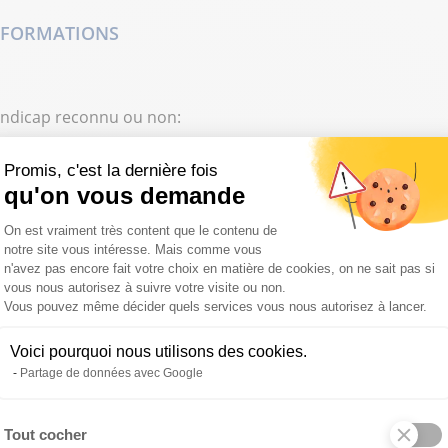
S FORMATIONS
andicap reconnu ou non:
Promis, c'est la dernière fois
cap reconnu ou non
qu'on vous demande
Plateforme de Gestion du Consentemen
On est vraiment très content que le contenu de
notre site vous intéresse. Mais comme vous
n'avez pas encore fait votre choix en matière de cookies, on ne sait pas si
 les apprenants avec une RQTH (reconnaissance de travaille
vous nous autorisez à suivre votre visite ou non.
Vous pouvez même décider quels services vous nous autorisez à lancer.
Voici pourquoi nous utilisons des cookies.
 aux personnes en situation de handicap.
Partage de données avec Google
Tout cocher
Axeptio consent