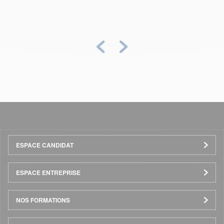
Précédent
Suivant
Menu
ESPACE CANDIDAT
Pied
ESPACE ENTREPRISE
de
NOS FORMATIONS
page