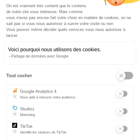
Plateforme de Gestion du Consentem
On est vraiment très content que le contenu
LES MATIERES QUI SERONT
de notre site vous intéresse. Mais comme
ENSEIGNEES :
vous n'avez pas encore fait votre choix en matière de cookies, on ne
sait pas si vous nous autorisez à suivre votre visite ou non.
Vous pouvez même décider quels services vous nous autorisez à
Pratique professionnelle
lancer.
Technologie cuisine et restauration,
Œnologie,
Voici pourquoi nous utilisons des cookies.
Décoration florale,
Partage de données avec Google
Communication,
Gestion,
Réalisation de dossier,
Tout cocher
Axeptio consent
Hygiène alimentaire,
Législation,
Google Analytics 4
Mathématiques,
?
Nous aide à mesurer notre audience
Expression et connaissances du monde,
Essentiel pour la gestion du site web, il permet de mesurer des indi
Anglais.
Studizz
?
Marketing
MODALITÉS PÉDAGOGIQUES ET
TikTok
D'EXAMENS DES FORMATIONS :
?
Identifie les visiteurs de TikTok
Permet de suivre les actions du visiteur sur le site web, et de voir