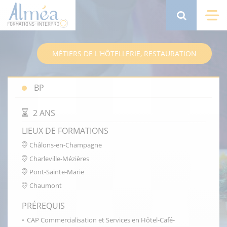
Aller
au
Search
Me
contenu
principal
MÉTIERS DE L'HÔTELLERIE, RESTAURATION
BP
DURÉE DE LA FORMATION
2 ANS
LIEUX DE FORMATIONS
Châlons-en-Champagne
Charleville-Mézières
Pont-Sainte-Marie
Chaumont
PRÉREQUIS
CAP Commercialisation et Services en Hôtel-Café-