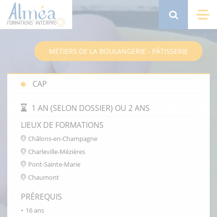
Aller
au
Search
Me
contenu
principal
MÉTIERS DE LA BOULANGERIE - PÂTISSERIE
CAP
DURÉE DE LA FORMATION
1 AN (SELON DOSSIER) OU 2 ANS
LIEUX DE FORMATIONS
Châlons-en-Champagne
Charleville-Mézières
Pont-Sainte-Marie
Chaumont
PRÉREQUIS
16 ans