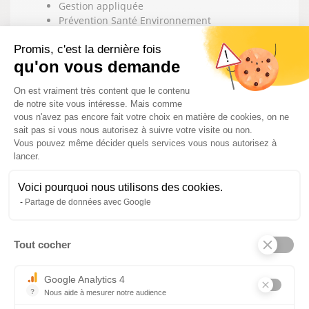
Gestion appliquée
Prévention Santé Environnement
Français
Promis, c'est la dernière fois
Mathématiques
qu'on vous demande
Histoire Géographie Éducation Civique
Anglais
Plateforme de Gestion du Consentem
On est vraiment très content que le contenu
Sciences Physiques
de notre site vous intéresse. Mais comme
Éducation Physique et Sportive
vous n'avez pas encore fait votre choix en matière de cookies, on ne
sait pas si vous nous autorisez à suivre votre visite ou non.
MODALITÉS PÉDAGOGIQUES :
Vous pouvez même décider quels services vous nous autorisez à
lancer.
Alméa adapte son fonctionnement pédagogique
pour accompagner au plus près les besoins des
Voici pourquoi nous utilisons des cookies.
apprentis et des entreprises. Ainsi depuis
Partage de données avec Google
septembre 2020 nous avons introduit une partie de
formation à distance afin de permettre une présence
Tout cocher
accrue des apprentis en entreprise.
Axeptio consent
Nos modalités pédagogiques ont donc évolué et
Google Analytics 4
proposent aujourd'hui :
?
Nous aide à mesurer notre audience
Une majorité des cours en
présentiel.
Essentiel pour la gestion du site web, il permet de mesurer des indi