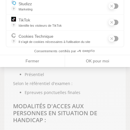
Une petite partie des cours en
distanciel (
35h
Studizz
sur 2 ans) avec des cours à suivre en ligne à
?
Marketing
des moments négociés avec l'entreprise
TikTok
Une formation alternée entre l'entreprise et le
?
Identifie les visiteurs de TikTok
Centre de Formation.
Permet de suivre les actions du visiteur sur le site web, et de voir
Des Formations appliquées aux métiers avec
Cookies Technique
mise en situation sur plateaux techniques.
?
Il s'agit de cookies nécessaires à l'utilisation du site
les cookies sont techniques et ne stockent pas de données perso
Consentements certifiés par
MODALITÉS D'EXAMENS DES
FORMATIONS :
Fermer
OK pour moi
Présentiel
Selon le référentiel d'examen :
Epreuves ponctuelles finales
MODALITÉS D'ACCES AUX
PERSONNES EN SITUATION DE
HANDICAP :