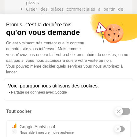
pizzas
Créer des pièces commerciales à partir de
sucre et de chocolat
Elaborer également des pièces artistiques liées
Promis, c'est la dernière fois
à l’évènementiel
qu'on vous demande
Assurer la gestion et la responsabilité d’un
Plateforme de Gestion du Consentem
laboratoire, d’une équipe et l’organisation du
On est vraiment très content que le contenu
travail
de notre site vous intéresse. Mais comme
Assurer la gestion des coûts liés à la
vous n'avez pas encore fait votre choix en matière de cookies, on ne
fabrication
sait pas si vous nous autorisez à suivre votre visite ou non.
Vous pouvez même décider quels services vous nous autorisez à
lancer.
LES MATIERES QUI SERONT
ENSEIGNEES :
Voici pourquoi nous utilisons des cookies.
Partage de données avec Google
Pratique professionnelle
Technologie professionnelle
Organisation
Tout cocher
Axeptio consent
Animation
Communication
Google Analytics 4
Education civique juridique et sociale
?
Nous aide à mesurer notre audience
Dossier professionnels