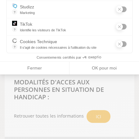
Essentiel pour la gestion du site web, il permet de mesurer des indi
Arts appliqués
Studizz
Anglais
?
Marketing
TikTok
MODALITÉS PÉDAGOGIQUES ET
?
Identifie les visiteurs de TikTok
D'EXAMENS DES FORMATIONS :
Permet de suivre les actions du visiteur sur le site web, et de voir
Cookies Technique
?
Présentiel
Il s'agit de cookies nécessaires à l'utilisation du site
les cookies sont techniques et ne stockent pas de données perso
Selon le référentiel d'examen :
Consentements certifiés par
Epreuves ponctuelles finales
Fermer
OK pour moi
MODALITÉS D'ACCES AUX
PERSONNES EN SITUATION DE
HANDICAP :
Retrouver toutes les informations
ICI