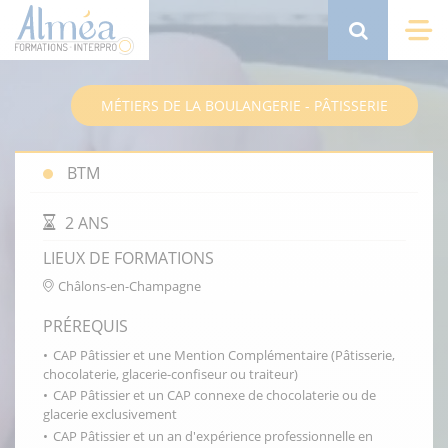
Aller
au
Search
Me
contenu
principal
MÉTIERS DE LA BOULANGERIE - PÂTISSERIE
BTM
DURÉE DE LA FORMATION
2 ANS
LIEUX DE FORMATIONS
Châlons-en-Champagne
PRÉREQUIS
CAP Pâtissier et une Mention Complémentaire (Pâtisserie,
chocolaterie, glacerie-confiseur ou traiteur)
CAP Pâtissier et un CAP connexe de chocolaterie ou de
glacerie exclusivement
CAP Pâtissier et un an d'expérience professionnelle en