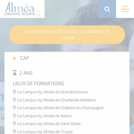
Aller
au
Search
Me
contenu
principal
FORMATIONS À DISTANCE - LE CAMPUS BY
ALMÉA
CAP
DURÉE DE LA FORMATION
2 ANS
LIEUX DE FORMATIONS
Le Campus by Alméa du GrandSoissons
Le Campus by Alméa de Charleville-Mézières
Le Campus by Alméa de Châlons-en-Champagne
Le Campus by Alméa de Reims
Le Campus by Alméa de Saint-Dizier
Le Campus by Alméa de Troyes