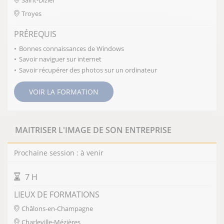
Saint-Dizier
Troyes
PRÉREQUIS
Bonnes connaissances de Windows
Savoir naviguer sur internet
Savoir récupérer des photos sur un ordinateur
VOIR LA FORMATION
MAITRISER L'IMAGE DE SON ENTREPRISE
Prochaine session : à venir
DURÉE DE LA FORMATION
7 H
LIEUX DE FORMATIONS
Châlons-en-Champagne
Charleville-Mézières