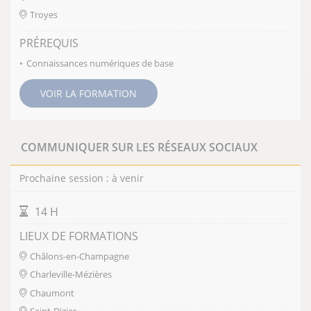
Troyes
PRÉREQUIS
Connaissances numériques de base
VOIR LA FORMATION
COMMUNIQUER SUR LES RÉSEAUX SOCIAUX
Prochaine session : à venir
DURÉE DE LA FORMATION
14 H
LIEUX DE FORMATIONS
Châlons-en-Champagne
Charleville-Mézières
Chaumont