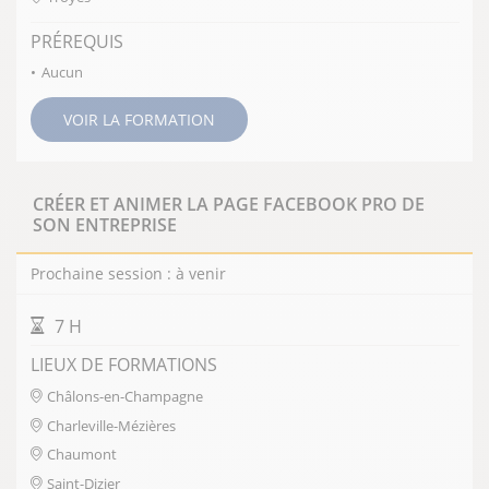
PRÉREQUIS
Aucun
VOIR LA FORMATION
CRÉER ET ANIMER LA PAGE FACEBOOK PRO DE
SON ENTREPRISE
Prochaine session : à venir
DURÉE DE LA FORMATION
7 H
LIEUX DE FORMATIONS
Châlons-en-Champagne
Charleville-Mézières
Chaumont
Saint-Dizier