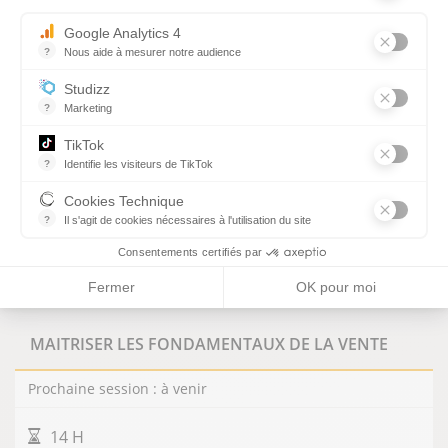
Châlons-en-Champagne
Google Analytics 4
Charleville-Mézières
?
Nous aide à mesurer notre audience
Essentiel pour la gestion du site web, il permet de mesurer des indi
Chaumont
Studizz
Saint-Dizier
?
Marketing
Troyes
TikTok
Reims
?
Identifie les visiteurs de TikTok
Permet de suivre les actions du visiteur sur le site web, et de voir
PRÉREQUIS
Cookies Technique
?
Aucun
Il s'agit de cookies nécessaires à l'utilisation du site
les cookies sont techniques et ne stockent pas de données perso
Consentements certifiés par
VOIR LA FORMATION
Fermer
OK pour moi
MAITRISER LES FONDAMENTAUX DE LA VENTE
Prochaine session : à venir
DURÉE DE LA FORMATION
14 H