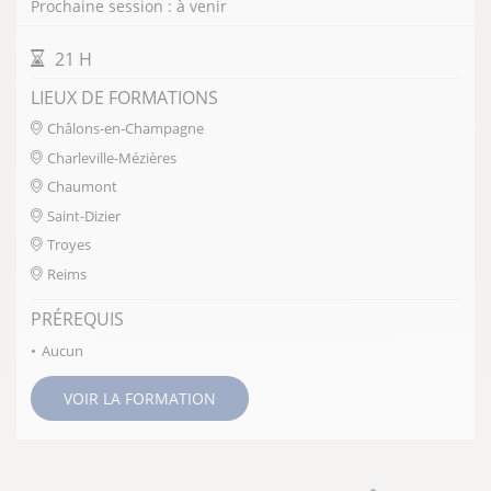
Prochaine session : à venir
DURÉE DE LA FORMATION
21 H
LIEUX DE FORMATIONS
Châlons-en-Champagne
Charleville-Mézières
Chaumont
Saint-Dizier
Troyes
Reims
PRÉREQUIS
Aucun
VOIR LA FORMATION
Pagination