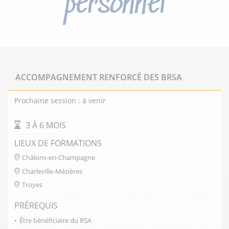
personnel
Présentation
ACCOMPAGNEMENT RENFORCÉ DES BRSA
Prochaine session : à venir
Alméa Formations Interpro accompagne les
professionnels pour les former aux fonctions
DURÉE DE LA FORMATION
3 À 6 MOIS
spécifiques de tuteurs ou de maître
d'apprentissage.
LIEUX DE FORMATIONS
Nous proposons également des formations au
Châlons-en-Champagne
métier de formateur.
Charleville-Mézières
Cliquez sur nos fiches formations pour en savoir
Troyes
plus
PRÉREQUIS
Être bénéficiaire du RSA
FERMER