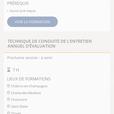
PRÉREQUIS
Aucun pré-requis
VOIR LA FORMATION
TECHNIQUE DE CONDUITE DE L’ENTRETIEN
ANNUEL D’ÉVALUATION
Prochaine session : à venir
DURÉE DE LA FORMATION
7 H
LIEUX DE FORMATIONS
Châlons-en-Champagne
Charleville-Mézières
Chaumont
Saint-Dizier
Troyes