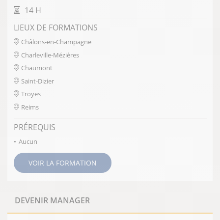
DURÉE DE LA FORMATION
14 H
LIEUX DE FORMATIONS
Châlons-en-Champagne
Charleville-Mézières
Chaumont
Saint-Dizier
Troyes
Reims
PRÉREQUIS
Aucun
VOIR LA FORMATION
DEVENIR MANAGER