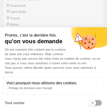
Chaumont
Saint-Dizier
Troyes
Reims
PRÉREQUIS
Promis, c'est la dernière fois
qu'on vous demande
Aucun
Plateforme de Gestion du Consentem
On est vraiment très content que le contenu
VOIR LA FORMATION
de notre site vous intéresse. Mais comme
vous n'avez pas encore fait votre choix en matière de cookies, on ne
sait pas si vous nous autorisez à suivre votre visite ou non.
Vous pouvez même décider quels services vous nous autorisez à
BOOSTER SON ACTIVITÉ GRÂCE AUX RÉSEAUX
lancer.
SOCIAUX
Voici pourquoi nous utilisons des cookies.
Prochaine session : à venir
Partage de données avec Google
DURÉE DE LA FORMATION
7 H
Tout cocher
Axeptio consent
LIEUX DE FORMATIONS