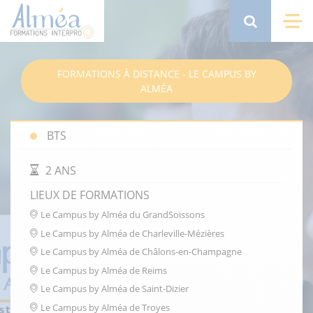
Aller
au
Search
Me
contenu
principal
FORMATIONS À DISTANCE - LE CAMPUS BY
ALMÉA
BTS
DURÉE DE LA FORMATION
2 ANS
LIEUX DE FORMATIONS
Le Campus by Alméa du GrandSoissons
Le Campus by Alméa de Charleville-Mézières
Le Campus by Alméa de Châlons-en-Champagne
Le Campus by Alméa de Reims
Le Campus by Alméa de Saint-Dizier
Le Campus by Alméa de Troyes