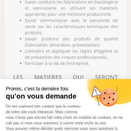
Savoir conduire les fabrications en boulangerie
et viennoiserie en utilisant les matériels
appropriés pour une meilleure productivité,
Savoir communiquer avec le personnel de
vente sur les caractéristiques techniques des
produits,
Savoir produire des produits de qualité
(fabrication, décoration, présentation),
Connaître et appliquer les règles d’hygiène et
de prévention des risques professionnels,
Participer à la vie de l’entreprise.
LES MATIERES QUI SERONT
ENSEIGNEES :
Promis, c'est la dernière fois
qu'on vous demande
Pratique professionnelle
Plateforme de Gestion du Consentem
Technologie professionnelle
On est vraiment très content que le contenu
Connaissance de l’entreprise
de notre site vous intéresse. Mais comme
Gestion appliquée
vous n'avez pas encore fait votre choix en matière de cookies, on ne
Sciences appliquées
sait pas si vous nous autorisez à suivre votre visite ou non.
Arts appliqués
Vous pouvez même décider quels services vous nous autorisez à