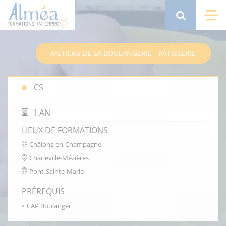
Aller
au
Search
Me
contenu
principal
MÉTIERS DE LA BOULANGERIE - PÂTISSERIE
CS
DURÉE DE LA FORMATION
1 AN
LIEUX DE FORMATIONS
Châlons-en-Champagne
Charleville-Mézières
Pont-Sainte-Marie
PRÉREQUIS
CAP Boulanger