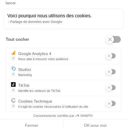
lancer.
Travail sur dossier
Anglais
Voici pourquoi nous utilisons des cookies.
MODALITÉS PÉDAGOGIQUES ET
Partage de données avec Google
D'EXAMENS DES FORMATIONS :
Tout cocher
Axeptio consent
Présentiel
Selon le référentiel d'examen :
Google Analytics 4
?
Nous aide à mesurer notre audience
Epreuves ponctuelles finales
Essentiel pour la gestion du site web, il permet de mesurer des indi
Studizz
MODALITÉS D'ACCES AUX
?
Marketing
PERSONNES EN SITUATION DE
TikTok
HANDICAP :
?
Identifie les visiteurs de TikTok
Permet de suivre les actions du visiteur sur le site web, et de voir
Cookies Technique
Retrouver toutes les informations
ICI
?
Il s'agit de cookies nécessaires à l'utilisation du site
les cookies sont techniques et ne stockent pas de données perso
Consentements certifiés par
Fermer
OK pour moi