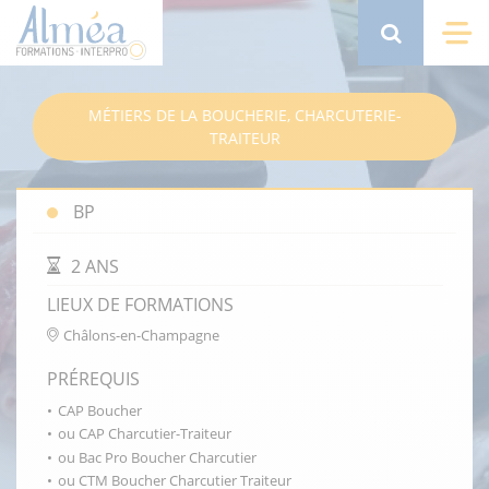
Aller
au
Search
Me
contenu
principal
MÉTIERS DE LA BOUCHERIE, CHARCUTERIE-
TRAITEUR
BP
DURÉE DE LA FORMATION
2 ANS
LIEUX DE FORMATIONS
Châlons-en-Champagne
PRÉREQUIS
CAP Boucher
ou CAP Charcutier-Traiteur
ou Bac Pro Boucher Charcutier
ou CTM Boucher Charcutier Traiteur