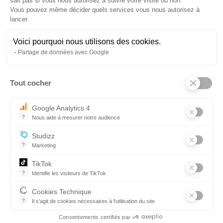
sait pas si vous nous autorisez à suivre votre visite ou non.
Vous pouvez même décider quels services vous nous autorisez à
Pratique professionnelle
lancer.
Technologie et sciences appliquées
Gestion appliquée
Voici pourquoi nous utilisons des cookies.
Expression et connaissance du monde
Partage de données avec Google
Langue vivante
MODALITÉS PÉDAGOGIQUES ET
Tout cocher
Axeptio consent
D'EXAMENS DES FORMATIONS :
Google Analytics 4
Présentiel
?
Nous aide à mesurer notre audience
Essentiel pour la gestion du site web, il permet de mesurer des indi
Selon le référentiel d'examen :
Studizz
Epreuves ponctuelles finales
?
Marketing
TikTok
MODALITÉS D'ACCES AUX
?
Identifie les visiteurs de TikTok
PERSONNES EN SITUATION DE
Permet de suivre les actions du visiteur sur le site web, et de voir
HANDICAP :
Cookies Technique
?
Il s'agit de cookies nécessaires à l'utilisation du site
les cookies sont techniques et ne stockent pas de données perso
Consentements certifiés par