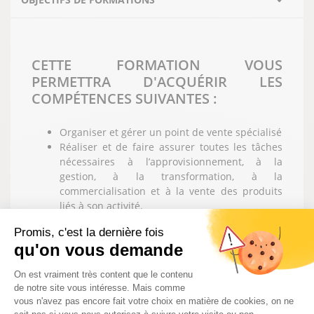
CETTE FORMATION VOUS
PERMETTRA D'ACQUÉRIR LES
COMPÉTENCES SUIVANTES :
Organiser et gérer un point de vente spécialisé
Réaliser et de faire assurer toutes les tâches
nécessaires à l’approvisionnement, à la
gestion, à la transformation, à la
commercialisation et à la vente des produits
liés à son activité.
Choisir les fournisseurs, négocier avec eux et
Promis, c'est la dernière fois
passer les commandes
qu'on vous demande
Gérer une équipe
Plateforme de Gestion du Consentem
On est vraiment très content que le contenu
LES MATIERES QUI SERONT
de notre site vous intéresse. Mais comme
ENSEIGNEES :
vous n'avez pas encore fait votre choix en matière de cookies, on ne