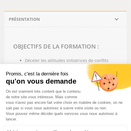
PRÉSENTATION
OBJECTIFS DE LA FORMATION :
Déceler les attitudes initiatrices de conflits
Utiliser et connaître les stratégies de gestion
de conflits
Promis, c'est la dernière fois
qu'on vous demande
Plateforme de Gestion du Consentem
On est vraiment très content que le contenu
MOYENS PÉDAGOGIQUE ET
de notre site vous intéresse. Mais comme
TECHNIQUES :
vous n'avez pas encore fait votre choix en matière de cookies, on ne
sait pas si vous nous autorisez à suivre votre visite ou non.
Vous pouvez même décider quels services vous nous autorisez à
Formation en présentiel
lancer.
Mise en situation
Supports audiovisuels, animation de groupe,