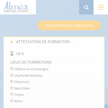
Aller
au
Search
Me
contenu
principal
DÉVELOPPEMENT PERSONNEL
ATTESTATION DE FORMATION
DURÉE DE LA FORMATION
14 H
LIEUX DE FORMATIONS
Châlons-en-Champagne
Charleville-Mézières
Chaumont
Saint-Dizier
Troyes
Reims