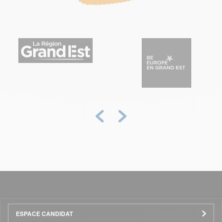
Précédent
Suivant
Menu
ESPACE CANDIDAT