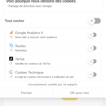
Voici pourquoi nous utilisons des cookies.
remise de documents
Partage de données avec Google
MODALITÉS D’ÉVALUATION DES
Tout cocher
Axeptio consent
ACQUIS :
Google Analytics 4
Quizz, étude de cas
?
Nous aide à mesurer notre audience
Essentiel pour la gestion du site web, il permet de mesurer des indi
Evaluation de fin de formation
Studizz
Attestation de formation délivrée par Alméa
?
Marketing
TikTok
?
Identifie les visiteurs de TikTok
MODALITÉS D'ACCES AUX
Permet de suivre les actions du visiteur sur le site web, et de voir
Cookies Technique
PERSONNES EN SITUATION DE
?
Il s'agit de cookies nécessaires à l'utilisation du site
HANDICAP :
les cookies sont techniques et ne stockent pas de données perso
Consentements certifiés par
Fermer
OK pour moi
Retrouver toutes informations
ICI