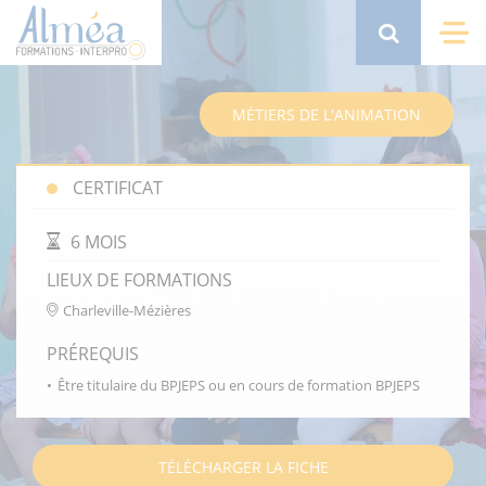
Aller
au
Search
Me
contenu
principal
MÉTIERS DE L'ANIMATION
CERTIFICAT
DURÉE DE LA FORMATION
6 MOIS
LIEUX DE FORMATIONS
Charleville-Mézières
PRÉREQUIS
Être titulaire du BPJEPS ou en cours de formation BPJEPS
TÉLÉCHARGER LA FICHE