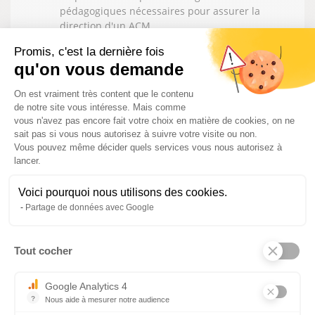
pédagogiques nécessaires pour assurer la
direction d'un ACM
Savoir concevoir, organiser et évaluer un projet
Promis, c'est la dernière fois
pédagogique
qu'on vous demande
Maîtriser les aspects législatifs, administratifs
et managériaux lié à la fonction de direction
Plateforme de Gestion du Consentem
On est vraiment très content que le contenu
de notre site vous intéresse. Mais comme
MODALITÉS D'EVALUATION DES
vous n'avez pas encore fait votre choix en matière de cookies, on ne
ACQUIS :
sait pas si vous nous autorisez à suivre votre visite ou non.
Vous pouvez même décider quels services vous nous autorisez à
lancer.
Quizz, étude de cas, mise en pratique
Evaluation de fin de formation
Voici pourquoi nous utilisons des cookies.
Certificat de réussite délivré par la DRAJES
Partage de données avec Google
COMMENT EST CERTIFIÉ LE
DIPLÔME ?
Tout cocher
Axeptio consent
Le ou la candidat·e doit exercer des fonctions de
Google Analytics 4
direction pendant au moins 18 jours, consécutifs ou
?
Nous aide à mesurer notre audience
non consécutifs, d’un accueil collectif de mineurs
Essentiel pour la gestion du site web, il permet de mesurer des indi