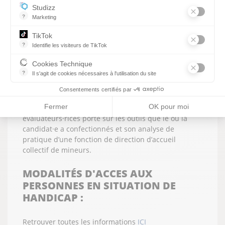
déclaré.
Studizz
?
Marketing
Il ou elle transmet, dans les conditions fixées par la
Délégation Régionale Académique à la Jeunesse, à
TikTok
l’Engagement et aux Sports (DRAJES) , un document
?
Identifie les visiteurs de TikTok
écrit d’une vingtaine de pages maximum, présentant
Permet de suivre les actions du visiteur sur le site web, et de voir
Cookies Technique
sa capacité à diriger un accueil collectif de mineurs.
?
Il s'agit de cookies nécessaires à l'utilisation du site
Ce document écrit constitue le support d’un
les cookies sont techniques et ne stockent pas de données perso
entretien de 30 minutes maximum comprenant 10
Consentements certifiés par
minutes maximum de présentation orale par le ou la
Fermer
OK pour moi
candidat·e. L’entretien avec les deux
évaluateurs·rices porte sur les outils que le ou la
candidat·e a confectionnés et son analyse de
pratique d’une fonction de direction d’accueil
collectif de mineurs.
MODALITÉS D'ACCES AUX
PERSONNES EN SITUATION DE
HANDICAP :
Retrouver toutes les informations
ICI