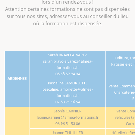
lors d'un rendez-vous !
Attention certaines formations ne sont pas dispensées
sur tous nos sites, adressez-vous au conseiller du lieu
où la formation est dispensée.
Sarah BRAVO-ALVAREZ
Coiffure, Es
sarah.bravo-alvarez@almea-
Pâtisserie et 
formations.fr
06 58 57 94 34
ARDENNES
Pascaline LAMORLETTE
Vente-Commerce
pascaline.lamorlette@almea-
Charcuterie-
formations.fr
R
07 63 71 16 54
Leonie GARNIER
Vente-Com
leonie.garnier@almea-formations.fr
véhicules (a
06 98 51 53 06
Carro
Joanne THUILLIER
Hôtellerie-Re