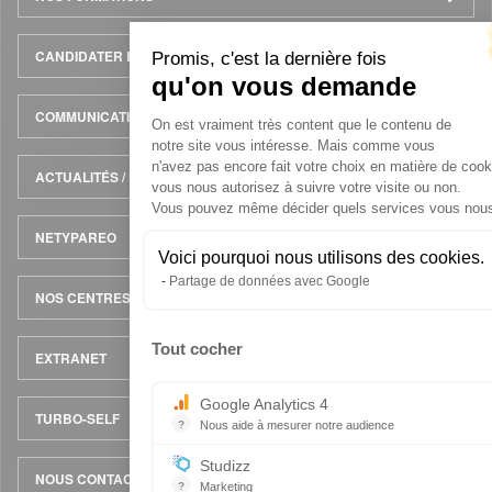
page
CANDIDATER EN LIGNE
Promis, c'est la dernière fois
qu'on vous demande
Plateforme de Gestion du 
COMMUNICATION
On est vraiment très content que le contenu de
notre site vous intéresse. Mais comme vous
n'avez pas encore fait votre choix en matière de cooki
ACTUALITÉS / ÉVÈNEMENTS
vous nous autorisez à suivre votre visite ou non.
Vous pouvez même décider quels services vous nous 
NETYPAREO
Voici pourquoi nous utilisons des cookies.
Partage de données avec Google
NOS CENTRES
Tout cocher
EXTRANET
Axeptio consent
Google Analytics 4
TURBO-SELF
?
Nous aide à mesurer notre audience
Essentiel pour la gestion du site web, il perme
Studizz
NOUS CONTACTER
?
Marketing