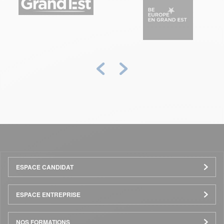
Précédent
Suivant
Menu
ESPACE CANDIDAT
Pied
ESPACE ENTREPRISE
de
NOS FORMATIONS