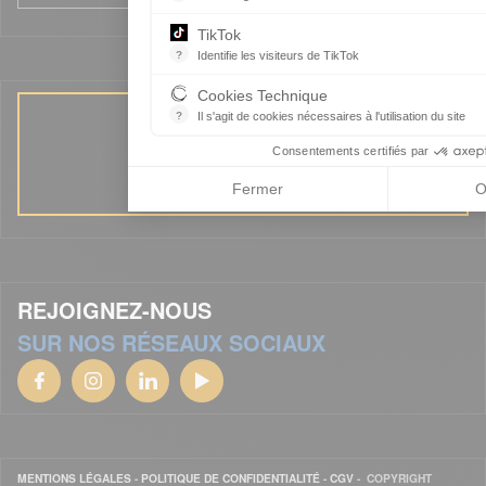
TikTok
?
Identifie les visiteurs de TikTok
Permet de suivre les actions du visiteur sur le
Cookies Technique
?
Il s'agit de cookies nécessaires à l'utilisation du site
les cookies sont techniques et ne stockent p
ALMÉA RECRUTE
Consentements certifiés par
Fermer
O
REJOIGNEZ-NOUS
SUR NOS RÉSEAUX SOCIAUX
MENTIONS LÉGALES
-
POLITIQUE DE CONFIDENTIALITÉ
-
CGV
- COPYRIGHT