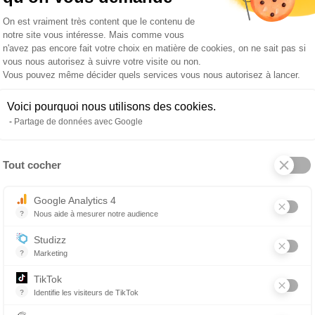
Plateforme de Gestion du Consentemen
On est vraiment très content que le contenu de
notre site vous intéresse. Mais comme vous
n'avez pas encore fait votre choix en matière de cookies, on ne sait pas si
vous nous autorisez à suivre votre visite ou non.
Vous pouvez même décider quels services vous nous autorisez à lancer.
Voici pourquoi nous utilisons des cookies.
Partage de données avec Google
Tout cocher
Axeptio consent
Google Analytics 4
?
Nous aide à mesurer notre audience
Essentiel pour la gestion du site web, il permet de mesurer des indicat
Studizz
?
Marketing
TikTok
?
Identifie les visiteurs de TikTok
Permet de suivre les actions du visiteur sur le site web, et de voir s'